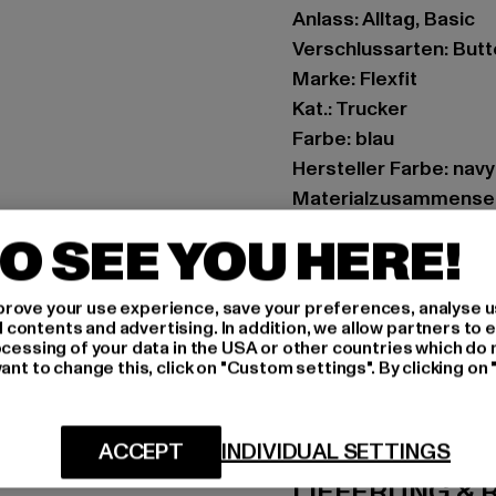
Anlass: Alltag, Basic
Verschlussarten: But
Marke: Flexfit
Kat.: Trucker
Farbe: blau
Hersteller Farbe: navy
Materialzusammenset
Art.Nr: 6506-00155
O SEE YOU HERE!
Hersteller: TB Intern
rove your use experience, save your preferences, analyse u
Dr.-Robert-Murjahn-S
ontents and advertising. In addition, we allow partners to e
ocessing of your data in the USA or other countries which do 
ant to change this, click on "Custom settings". By clicking on 
GRÖSSE 
PFLEGEHINWE
ACCEPT
INDIVIDUAL SETTINGS
LIEFERUNG &