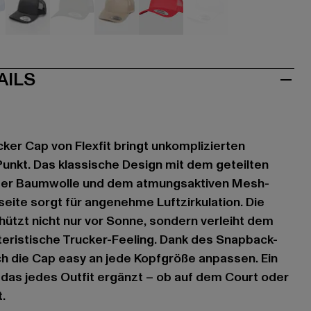
u
grau
grau
khaki
rot
weiß
AILS
cker Cap von Flexfit bringt unkomplizierten
Punkt. Das klassische Design mit dem geteilten
ster Baumwolle und dem atmungsaktiven Mesh-
ite sorgt für angenehme Luftzirkulation. Die
tzt nicht nur vor Sonne, sondern verleiht dem
eristische Trucker-Feeling. Dank des Snapback-
ch die Cap easy an jede Kopfgröße anpassen. Ein
 das jedes Outfit ergänzt – ob auf dem Court oder
.