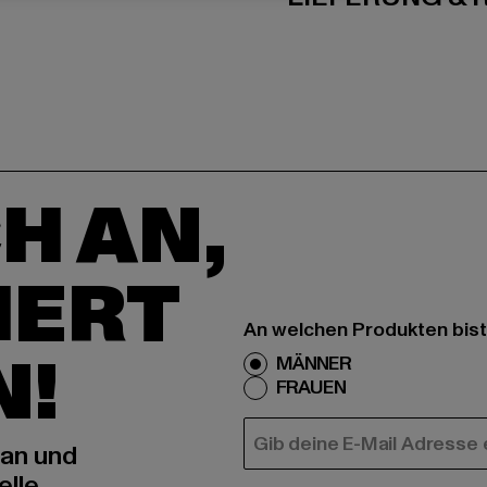
H AN,
IERT
An welchen Produkten bist
N!
MÄNNER
FRAUEN
E-MAIL
 an und
elle