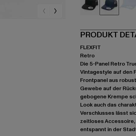
schwarz
blau
bla
PRODUKT DET
FLEXFIT
Retro
Die 5-Panel Retro Tru
Vintagestyle auf den 
Frontpanel aus robu
Gewebe auf der Rückse
gebogene Krempe schü
Look auch das charakt
Verschlusses lässt si
zeitloses Accessoire,
entspannt in der Stadt