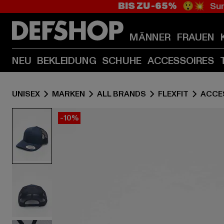
BIS ZU -65%
😲💥 Sum
MÄNNER
FRAUEN
NEU
BEKLEIDUNG
SCHUHE
ACCESSOIRES
UNISEX
MARKEN
ALL BRANDS
FLEXFIT
ACCE
-10%