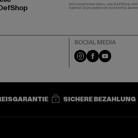
Informationen dazu, wie DefShop mit 
 DefShop
kannst Dich jederzeit kostenfei abme
e
Instagram
Facebook
YouTube
REISGARANTIE
SICHERE BEZAHLUNG