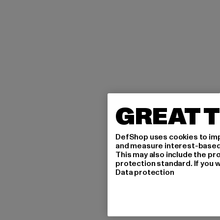
GREAT T
DefShop uses cookies to imp
and measure interest-based c
This may also include the pr
protection standard. If you w
Data protection