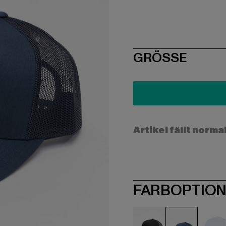
SIZE
GRÖSSE
Artikel fällt norma
FARBOPTIO