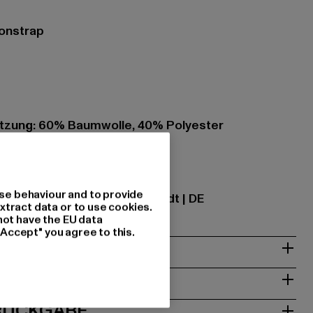
tonstrap
zung: 60% Baumwolle, 40% Polyester
ational GmbH |
info@tbint.de
se behaviour and to provide
traße 7 | 64372 Ober-Ramstadt | DE
xtract data or to use cookies.
not have the EU data
"Accept" you agree to this.
& PASSFORM
ISE
 RÜCKGABE