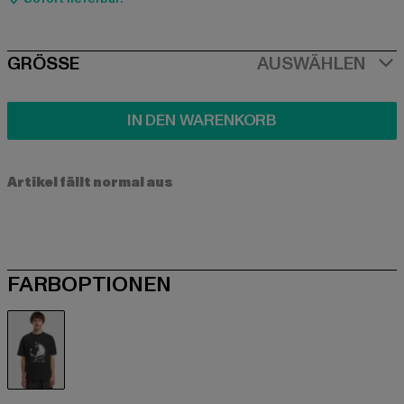
SIZE
GRÖSSE
AUSWÄHLEN
IN DEN WARENKORB
Artikel fällt normal aus
FARBOPTIONEN
schwarz