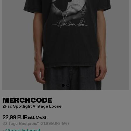
MERCHCODE
2Pac Spotlight Vintage Loose
Derzeitiger Preis: 22,99 EUR
22,99 EUR
inkl. MwSt.
30-Tage-Bestpreis**: 21,99 EUR
(-5%)
Sofort lieferbar!