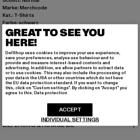
Schnitt: Normal
Marke: Merchcode
Kat.: T-Shirts
Farbe: schwarz
GREAT TO SEE YOU
Hersteller Farbe: black
Materialzusammensetzung: 100% Baumwolle
HERE!
Art.Nr: MC1702-00007
DefShop uses cookies to improve your use experience,
save your preferences, analyse use behaviour and to
Hersteller: TB International GmbH |
info@tbint.de
provide and measure interest-based contents and
Dr.-Robert-Murjahn-Straße 7 | 64372 Ober-Ramstadt |
advertising. In addition, we allow partners to extract data
or to use cookies. This may also include the processing of
DE
your data in the USA or other countries which do not have
the EU data protection standard. If you want to change
this, click on "Custom settings". By clicking on "Accept" you
agree to this.
Data protection
GRÖSSE & PASSFORM
ACCEPT
PFLEGEHINWEISE
INDIVIDUAL SETTINGS
LIEFERUNG & RÜCKGABE