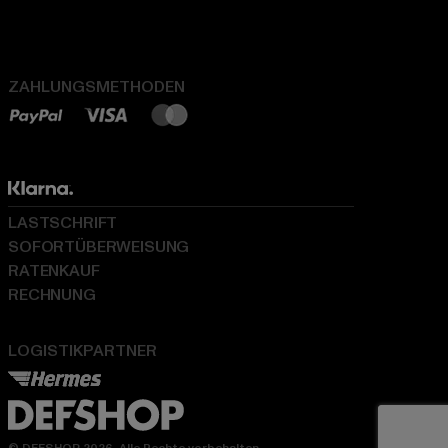
ZAHLUNGSMETHODEN
LASTSCHRIFT
SOFORTÜBERWEISUNG
RATENKAUF
RECHNUNG
LOGISTIKPARTNER