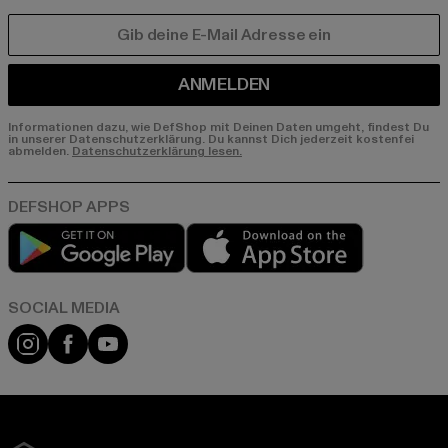
E-MAIL
ANMELDEN
Informationen dazu, wie DefShop mit Deinen Daten umgeht, findest Du
in unserer Datenschutzerklärung. Du kannst Dich jederzeit kostenfei
abmelden.
Datenschutzerklärung lesen.
Play market
App store
Instagram
Facebook
YouTube