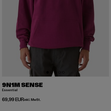
9N1M SENSE
Essential
Derzeitiger Preis: 69,99 EUR
69,99 EUR
inkl. MwSt.