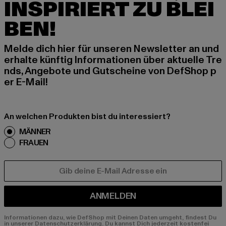
INSPIRIERT ZU BLEI
BEN!
Melde dich hier für unseren Newsletter an und
erhalte künftig Informationen über aktuelle Tre
nds, Angebote und Gutscheine von DefShop p
er E-Mail!
An welchen Produkten bist du interessiert?
MÄNNER
FRAUEN
E-MAIL
ANMELDEN
Informationen dazu, wie DefShop mit Deinen Daten umgeht, findest Du
in unserer Datenschutzerklärung. Du kannst Dich jederzeit kostenfei