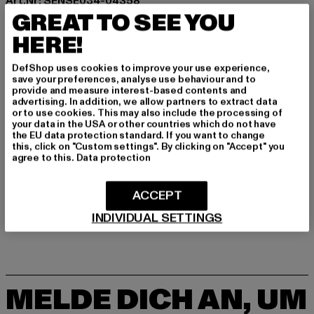
Art.Nr: SENSE034-04358
GREAT TO SEE YOU
Hersteller: TB International GmbH |
info@tbint.de
HERE!
Dr.-Robert-Murjahn-Straße 7 | 64372 Ober-Ramstadt |
DE
DefShop uses cookies to improve your use experience,
save your preferences, analyse use behaviour and to
provide and measure interest-based contents and
advertising. In addition, we allow partners to extract data
or to use cookies. This may also include the processing of
GRÖSSE & PASSFORM
your data in the USA or other countries which do not have
the EU data protection standard. If you want to change
PFLEGEHINWEISE
this, click on "Custom settings". By clicking on "Accept" you
agree to this.
Data protection
LIEFERUNG & RÜCKGABE
ACCEPT
INDIVIDUAL SETTINGS
MELDE DICH AN, UM