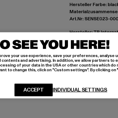
Hersteller Farbe: blac
Materialzusammenset
Art.Nr: SENSE023-00
Hersteller: TB Intern
O SEE YOU HERE!
Dr.-Robert-Murjahn-S
rove your use experience, save your preferences, analyse u
GRÖSSE 
ontents and advertising. In addition, we allow partners to e
ocessing of your data in the USA or other countries which do 
PFLEGEHINWE
ant to change this, click on "Custom settings". By clicking on 
LIEFERUNG &
ACCEPT
INDIVIDUAL SETTINGS