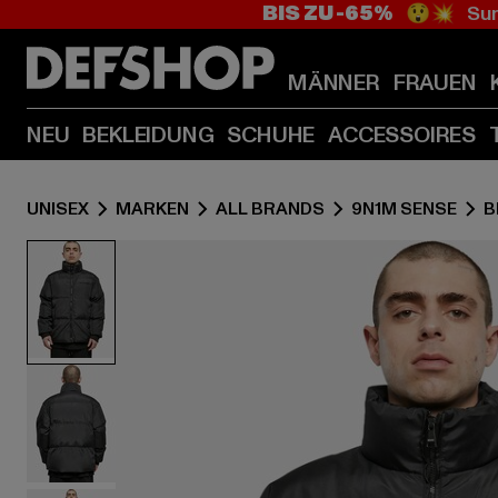
BIS ZU -65%
😲💥 Sum
MÄNNER
FRAUEN
NEU
BEKLEIDUNG
SCHUHE
ACCESSOIRES
UNISEX
MARKEN
ALL BRANDS
9N1M SENSE
B