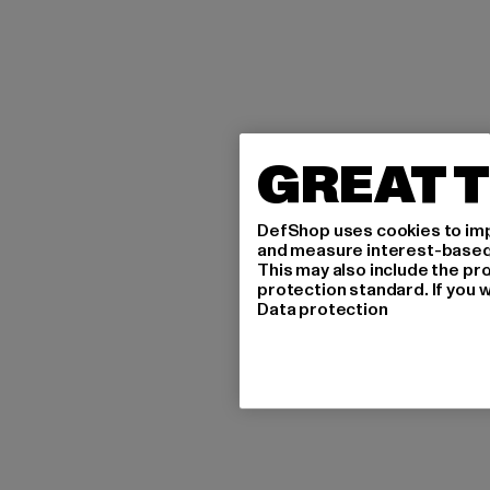
GREAT T
DefShop uses cookies to imp
and measure interest-based c
This may also include the pr
protection standard. If you w
Data protection