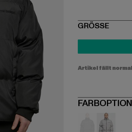
SIZE
GRÖSSE
Artikel fällt norma
FARBOPTIO