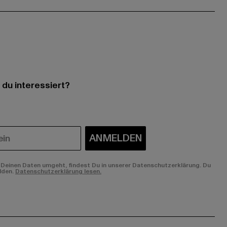
 du interessiert?
ANMELDEN
Deinen Daten umgeht, findest Du in unserer Datenschutzerklärung. Du
lden.
Datenschutzerklärung lesen.