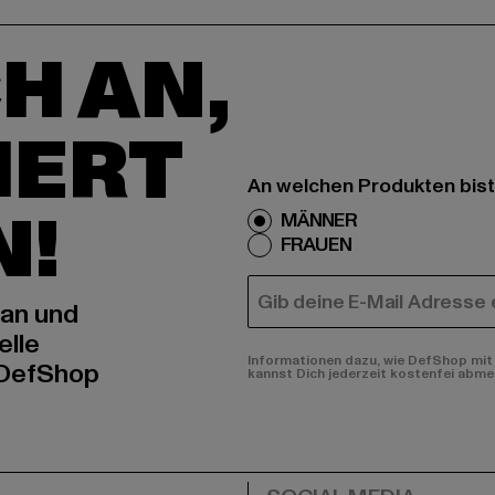
H AN,
IERT
An welchen Produkten bist
N!
MÄNNER
FRAUEN
E-MAIL
 an und
elle
Informationen dazu, wie DefShop mit 
 DefShop
kannst Dich jederzeit kostenfei abme