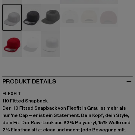
schwarz
schwarz
schwarz
schwarz
blau
blau
grau
grau
grau
grau
khaki
rot
rot
weiß
weiß
PRODUKT DETAILS
FLEXFIT
110 Fitted Snapback
Der 110 Fitted Snapback von Flexfit in Grau ist mehr als
nur 'ne Cap – er ist ein Statement. Dein Kopf, dein Style,
dein Fit. Der Raw-Look aus 83% Polyacryl, 15% Wolle und
2% Elasthan sitzt clean und macht jede Bewegung mit.