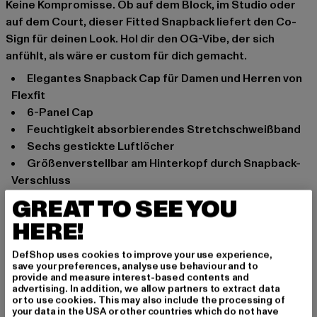
Keine Kompromisse. Ob auf dem Block, im Studio oder
auf dem Court, dieser Fitted Snapback liefert den Co-
Sign für deinen Look. Hol dir den OG-Vibe, der sich
anfühlt, als wäre er custom für dich gemacht.
elegantes Snapback Cap für Damen und Herren von
Flexfit
6-Panel Cap
Feuchtigkeit absorbierendes Stretchschweißband
sechs gestickte Luftlöcher
größenverstellbar am Hinterkopf durch Snapback-
Verschluss
gerader Visor
GREAT TO SEE YOU
Enthält nichttextile Teile tierischen Ursprungs.
HERE!
Anlass: Alltag, Freizeit
Verschlussarten: Buttonstrap, Verstellbar
DefShop uses cookies to improve your use experience,
save your preferences, analyse use behaviour and to
Marke: Flexfit
provide and measure interest-based contents and
Kat.: Snapback
advertising. In addition, we allow partners to extract data
or to use cookies. This may also include the processing of
Farbe: grau
your data in the USA or other countries which do not have