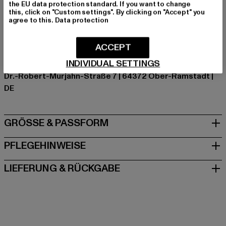
Hersteller Farbe: heathergrey
the EU data protection standard. If you want to change
this, click on "Custom settings". By clicking on "Accept" you
Materialzusammensetzung: 83% Polyacryl, 15% Wolle,
agree to this.
Data protection
2% Elasthan
Art.Nr: 110-03061
ACCEPT
INDIVIDUAL SETTINGS
Hersteller: TB International GmbH |
info@tbint.de
Dr.-Robert-Murjahn-Straße 7 | 64372 Ober-Ramstadt |
DE
GRÖSSE & PASSFORM
PFLEGEHINWEISE
LIEFERUNG & RÜCKGABE