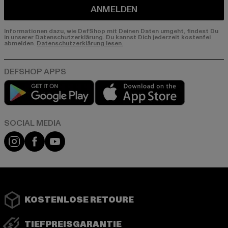
ANMELDEN
Informationen dazu, wie DefShop mit Deinen Daten umgeht, findest Du
in unserer Datenschutzerklärung. Du kannst Dich jederzeit kostenfei
abmelden.
Datenschutzerklärung lesen.
Play market
App store
Instagram
Facebook
YouTube
KOSTENLOSE RETOURE
TIEFPREISGARANTIE