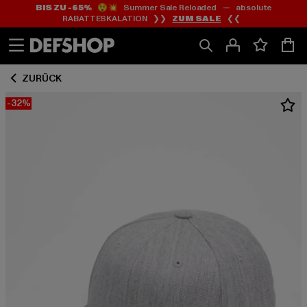
BIS ZU -65%
😲💥 Summer Sale Reloaded — absolute
Zum
Zum
RABATTESKALATION ❯❯
ZUM SALE
❮❮
Inhalt
Fußzeile
springen
springen
ZURÜCK
-32%