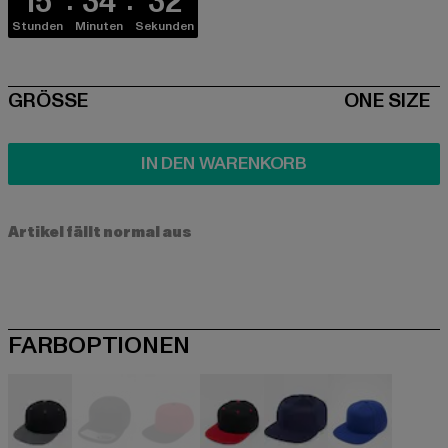
15
34
32
Stunden
Minuten
Sekunden
SIZE
GRÖSSE
ONE SIZE
IN DEN WARENKORB
Artikel fällt normal aus
FARBOPTIONEN