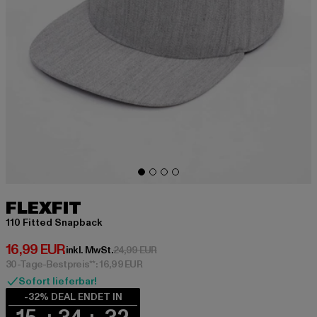
FLEXFIT
110 Fitted Snapback
Derzeitiger Preis: 16,99 EUR
16,99 EUR
Aktionspreis: 24,99 EUR
inkl. MwSt.
24,99 EUR
30-Tage-Bestpreis**: 16,99 EUR
Sofort lieferbar!
-32% DEAL ENDET IN