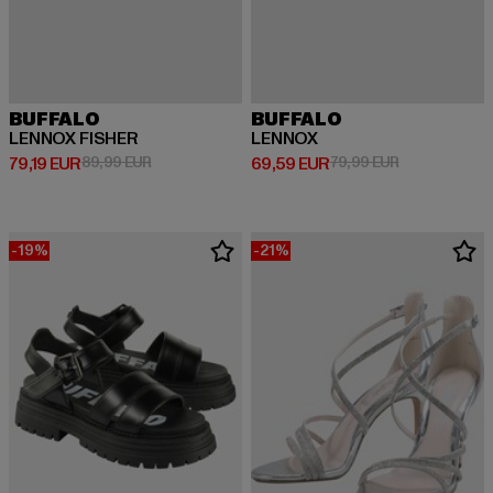
BUFFALO
BUFFALO
LENNOX FISHER
LENNOX
Derzeitiger Preis: 79,19 EUR
Aktionspreis: 89,99 EUR
Derzeitiger Preis: 69,59 EUR
Aktionspreis:
79,19 EUR
89,99 EUR
69,59 EUR
79,99 EUR
-19%
-21%