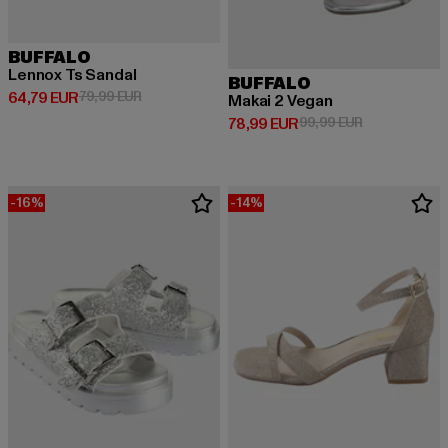
BUFFALO
Lennox Ts Sandal
BUFFALO
Derzeitiger Preis: 64,79 EUR
Aktionspreis: 79,99 EUR
64,79 EUR
79,99 EUR
Makai 2 Vegan
Derzeitiger Preis: 78,99 EUR
Aktionspreis:
78,99 EUR
99,99 EUR
-16%
-14%