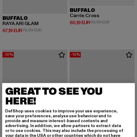
BUFFALO
Carrie Cross
BUFFALO
Derzeitiger Preis: 60,19 EUR
Aktionspreis: 
60,19 EUR
69,99 EUR
RAYA ARI GLAM
Derzeitiger Preis: 67,19 EUR
Aktionspreis: 79,99 EUR
67,19 EUR
79,99 EUR
-10%
-15%
GREAT TO SEE YOU
HERE!
DefShop uses cookies to improve your use experience,
save your preferences, analyse use behaviour and to
provide and measure interest-based contents and
advertising. In addition, we allow partners to extract data
or to use cookies. This may also include the processing of
your data in the USA or other countries which do not have