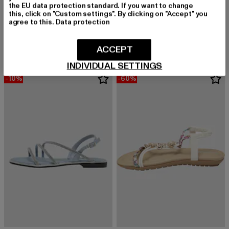
the EU data protection standard. If you want to change
this, click on "Custom settings". By clicking on "Accept" you
BUFFALO
BUFFALO
agree to this.
Data protection
LILLY LUXE
KIRA ICE
Derzeitiger Preis: 53,99 EUR
Aktionspreis: 59,99 EUR
Derzeitiger Preis: 50,99 EUR
Aktionspreis:
53,99 EUR
59,99 EUR
50,99 EUR
59,99 EUR
ACCEPT
INDIVIDUAL SETTINGS
-10%
-60%