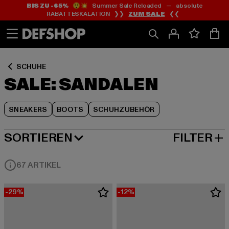
BIS ZU -65%
😲💥 Summer Sale Reloaded — absolute
Zum
Zum
Zum
RABATTESKALATION ❯❯
ZUM SALE
❮❮
Inhalt
Fußzeile
Produktraster
springen
springen
springen
SCHUHE
SALE: SANDALEN
SNEAKERS
BOOTS
SCHUHZUBEHÖR
SORTIEREN
FILTER
BELIEBTESTE
67 ARTIKEL
-29%
-12%