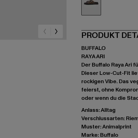
schwarz
PRODUKT DET
BUFFALO
RAYA ARI
Der Buffalo Raya Ari f
Dieser Low-Cut-Fit lief
rockigen Vibe. Das ve
feierst, ohne Komprom
oder wenn du die Stad
Anlass: Alltag
Verschlussarten: Rie
Muster: Animalprint
Marke: Buffalo