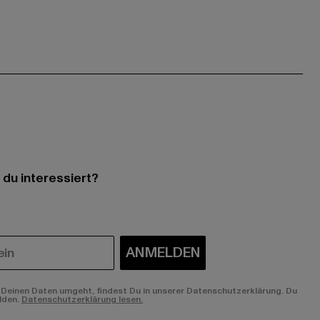
 du interessiert?
ANMELDEN
Deinen Daten umgeht, findest Du in unserer Datenschutzerklärung. Du
lden.
Datenschutzerklärung lesen.