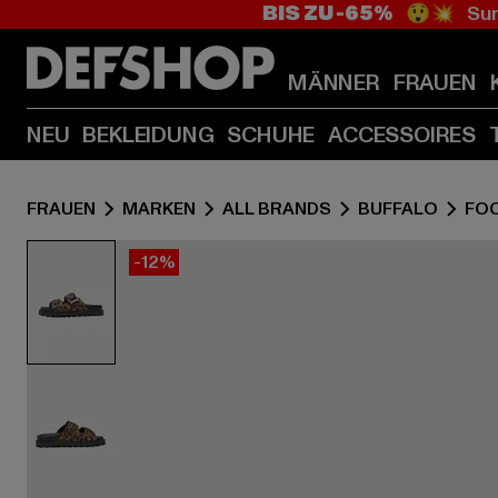
BIS ZU -65%
😲💥 Sum
MÄNNER
FRAUEN
NEU
BEKLEIDUNG
SCHUHE
ACCESSOIRES
FRAUEN
MARKEN
ALL BRANDS
BUFFALO
FO
-12%