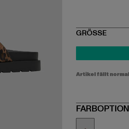
SIZE
GRÖSSE
Artikel fällt norma
FARBOPTIO