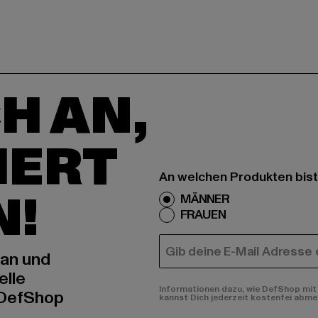
H AN,
IERT
An welchen Produkten bist
N!
MÄNNER
FRAUEN
E-MAIL
 an und
elle
Informationen dazu, wie DefShop mit 
 DefShop
kannst Dich jederzeit kostenfei abme