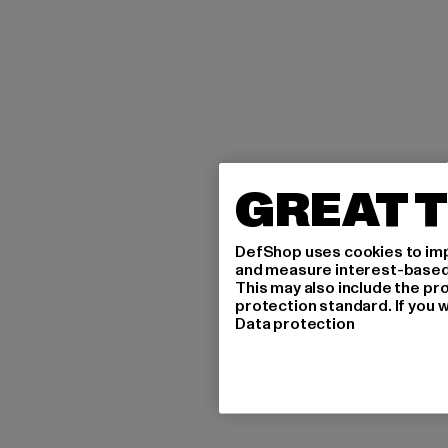
GREAT T
DefShop uses cookies to imp
and measure interest-based c
This may also include the pr
protection standard. If you w
Data protection