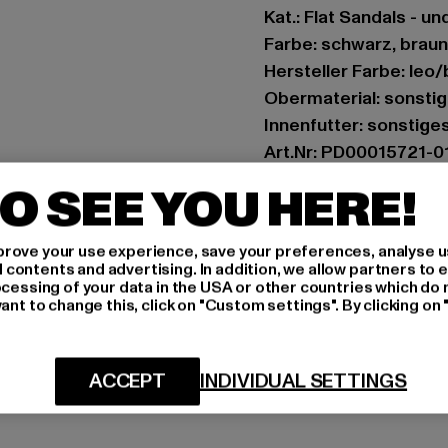
Kat.: Flat Sandals - u
Farbe: schwarz, braun
Hersteller Farbe: leo/
Obermaterial: sonstig
Innenfutter: sonstige
Art.Nr: PD00015721-0
O SEE YOU HERE!
Hersteller: Buffalo B
Schanzenstraße 41 | 5
rove your use experience, save your preferences, analyse u
ontents and advertising. In addition, we allow partners to e
ocessing of your data in the USA or other countries which do 
GRÖSSE 
ant to change this, click on "Custom settings". By clicking on 
PFLEGEHINWE
ACCEPT
INDIVIDUAL SETTINGS
LIEFERUNG &