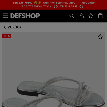
BIS ZU -65%
😲💥 Summer Sale Reloaded — absolute
Zum
Zum
RABATTESKALATION ❯❯
ZUM SALE
❮❮
Inhalt
Fußzeile
springen
springen
ZURÜCK
-16%