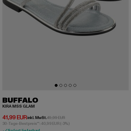
BUFFALO
KIRA MSS GLAM
Derzeitiger Preis: 41,99 EUR
41,99 EUR
Aktionspreis: 49,99 EUR
inkl. MwSt.
49,99 EUR
30-Tage-Bestpreis**: 40,99 EUR
(-3%)
Sofort lieferbar!