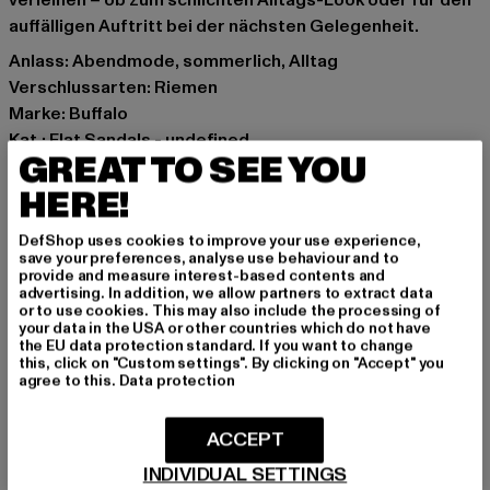
verleihen – ob zum schlichten Alltags-Look oder für den
auffälligen Auftritt bei der nächsten Gelegenheit.
Anlass: Abendmode, sommerlich, Alltag
Verschlussarten: Riemen
Marke: Buffalo
Kat.: Flat Sandals - undefined
GREAT TO SEE YOU
Farbe: blau, silberfarben
Hersteller Farbe: blue/silver
HERE!
Obermaterial: sonstiges Material
DefShop uses cookies to improve your use experience,
Innenfutter: sonstiges Material
save your preferences, analyse use behaviour and to
Art.Nr: 1601282-03296
provide and measure interest-based contents and
advertising. In addition, we allow partners to extract data
or to use cookies. This may also include the processing of
Hersteller: Buffalo Boots GmbH |
service-de@buffalo-
your data in the USA or other countries which do not have
the EU data protection standard. If you want to change
boots.com
this, click on "Custom settings". By clicking on "Accept" you
Schanzenstraße 41 | 51063 Köln | DE
agree to this.
Data protection
ACCEPT
GRÖSSE & PASSFORM
INDIVIDUAL SETTINGS