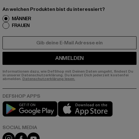
An welchen Produkten bist du interessiert?
MÄNNER
FRAUEN
E-MAIL
ANMELDEN
Informationen dazu, wie DefShop mit Deinen Daten umgeht, findest Du
in unserer Datenschutzerklärung. Du kannst Dich jederzeit kostenfei
abmelden.
Datenschutzerklärung lesen.
Play market
App store
Instagram
Facebook
YouTube