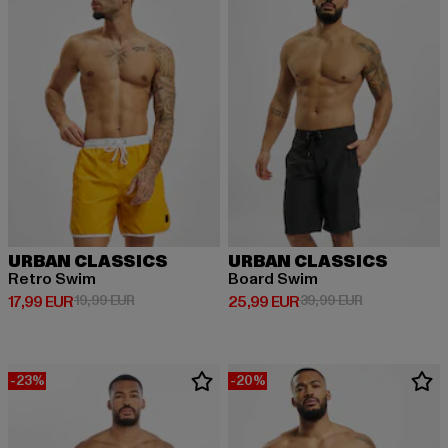
URBAN CLASSICS
URBAN CLASSICS
Retro Swim
Board Swim
Derzeitiger Preis: 17,99 EUR
Aktionspreis: 19,99 EUR
Derzeitiger Preis: 25,99 EUR
Aktionspreis:
17,99 EUR
19,99 EUR
25,99 EUR
39,99 EUR
-23%
-20%