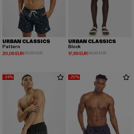
URBAN CLASSICS
URBAN CLASSICS
Pattern
Block
Derzeitiger Preis: 20,09 EUR
Aktionspreis: 29,99 EUR
Derzeitiger Preis: 17,99 EUR
Aktionspreis: 
20,09 EUR
29,99 EUR
17,99 EUR
24,99 EUR
-24%
-20%