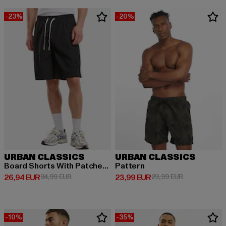
-23%
-20%
URBAN CLASSICS
URBAN CLASSICS
Board Shorts With Patched Stripe
Pattern
Derzeitiger Preis: 26,94 EUR
Aktionspreis: 34,99 EUR
Derzeitiger Preis: 23,99 EUR
Aktionspreis:
26,94 EUR
34,99 EUR
23,99 EUR
29,99 EUR
-10%
-35%