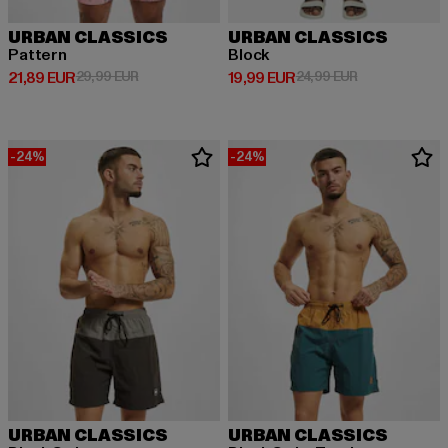
URBAN CLASSICS
URBAN CLASSICS
Pattern
Block
Derzeitiger Preis: 21,89 EUR
Aktionspreis: 29,99 EUR
Derzeitiger Preis: 19,99 EUR
Aktionspreis: 
21,89 EUR
29,99 EUR
19,99 EUR
24,99 EUR
-24%
-24%
URBAN CLASSICS
URBAN CLASSICS