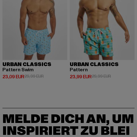
URBAN CLASSICS
URBAN CLASSICS
Pattern Swim
Pattern
Derzeitiger Preis: 23,09 EUR
Aktionspreis: 29,99 EUR
Derzeitiger Preis: 23,99 EUR
Aktionspreis:
23,09 EUR
29,99 EUR
23,99 EUR
29,99 EUR
MELDE DICH AN, UM
INSPIRIERT ZU BLEI