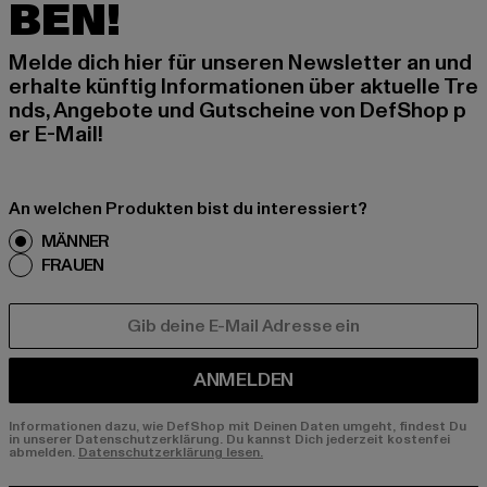
BEN!
Melde dich hier für unseren Newsletter an und
erhalte künftig Informationen über aktuelle Tre
nds, Angebote und Gutscheine von DefShop p
er E-Mail!
An welchen Produkten bist du interessiert?
MÄNNER
FRAUEN
E-MAIL
ANMELDEN
Informationen dazu, wie DefShop mit Deinen Daten umgeht, findest Du
in unserer Datenschutzerklärung. Du kannst Dich jederzeit kostenfei
abmelden.
Datenschutzerklärung lesen.