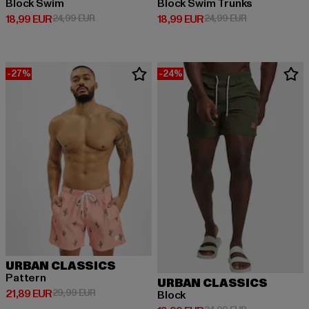
Block Swim
Block Swim Trunks
Derzeitiger Preis: 18,99 EUR
Aktionspreis: 24,99 EUR
Derzeitiger Preis: 18,99 EUR
Aktionspreis: 
18,99 EUR
24,99 EUR
18,99 EUR
24,99 EUR
-27%
-24%
URBAN CLASSICS
Pattern
URBAN CLASSICS
Derzeitiger Preis: 21,89 EUR
Aktionspreis: 29,99 EUR
21,89 EUR
29,99 EUR
Block