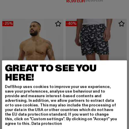
Derzeitiger Preis: 18,99 EUR
Aktionspreis: 
18,99 EUR
24,99 EUR
-25%
-40%
GREAT TO SEE YOU
HERE!
DefShop uses cookies to improve your use experience,
save your preferences, analyse use behaviour and to
provide and measure interest-based contents and
advertising. In addition, we allow partners to extract data
URBAN CLASSICS
or to use cookies. This may also include the processing of
Basic Swim
your data in the USA or other countries which do not have
URBAN CLASSICS
the EU data protection standard. If you want to change
Derzeitiger Preis: 14,99 EUR
Aktionspreis: 19,99 EUR
14,99 EUR
19,99 EUR
Pattern Swim Shorts
this, click on "Custom settings". By clicking on "Accept" you
Derzeitiger Preis: 17,99 EUR
Aktionspreis: 
17,99 EUR
29,99 EUR
agree to this.
Data protection