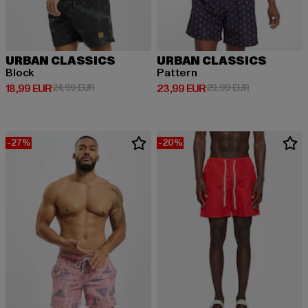
URBAN CLASSICS
URBAN CLASSICS
Block
Pattern
Derzeitiger Preis: 18,99 EUR
Aktionspreis: 24,99 EUR
Derzeitiger Preis: 23,99 EUR
Aktionspreis:
18,99 EUR
24,99 EUR
23,99 EUR
29,99 EUR
-27%
-20%