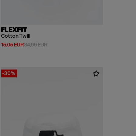
FLEXFIT
Cotton Twill
Derzeitiger Preis: 15,05 EUR
Aktionspreis: 34,99 EUR
15,05 EUR
34,99 EUR
-30%