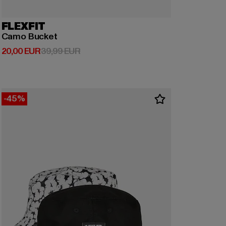
FLEXFIT
Camo Bucket
Derzeitiger Preis: 20,00 EUR
Aktionspreis: 39,99 EUR
20,00 EUR
39,99 EUR
-45%