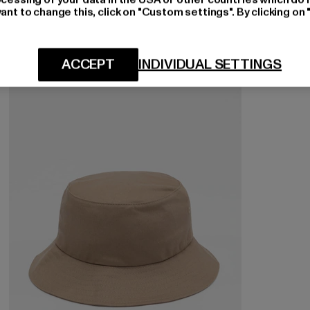
ant to change this, click on "Custom settings". By clicking on 
ACCEPT
INDIVIDUAL SETTINGS
-57%