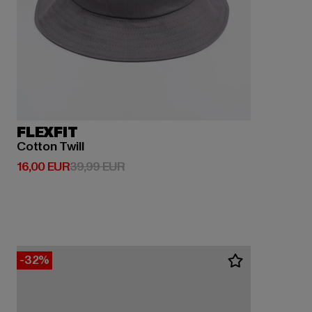
FLEXFIT
Cotton Twill
Derzeitiger Preis: 16,00 EUR
Aktionspreis: 39,99 EUR
16,00 EUR
39,99 EUR
-32%