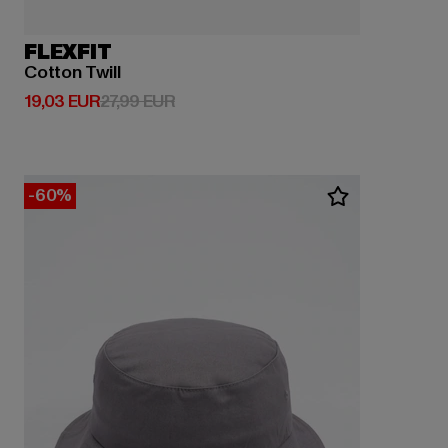
FLEXFIT
Cotton Twill
Derzeitiger Preis: 19,03 EUR
Aktionspreis: 27,99 EUR
19,03 EUR
27,99 EUR
-60%