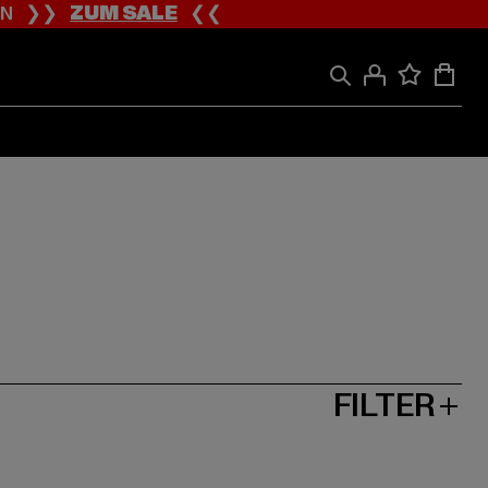
ION ❯❯
ZUM SALE
❮❮
FILTER