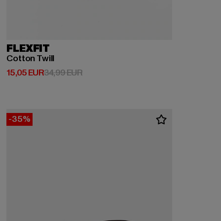
FLEXFIT
Cotton Twill
Derzeitiger Preis: 15,05 EUR
Aktionspreis: 34,99 EUR
15,05 EUR
34,99 EUR
-35%