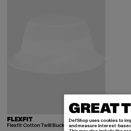
GREAT T
FLEXFIT
DefShop uses cookies to imp
Flexfit Cotton Twill Bucket Hat
and measure interest-based c
This may also include the pr