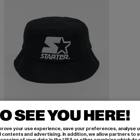
O SEE YOU HERE!
STARTER BLACK LABEL
Basic
rove your use experience, save your preferences, analyse u
Derzeitiger Preis: 25,99 EUR
Aktionspreis: 39,99 EUR
25,99 EUR
39,99 EUR
ontents and advertising. In addition, we allow partners to e
ocessing of your data in the USA or other countries which do 