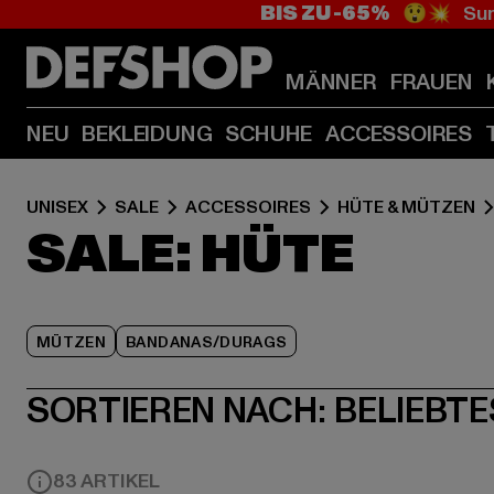
BIS ZU -65%
😲💥 Sum
MÄNNER
FRAUEN
NEU
BEKLEIDUNG
SCHUHE
ACCESSOIRES
UNISEX
SALE
ACCESSOIRES
HÜTE & MÜTZEN
SALE: HÜTE
MÜTZEN
BANDANAS/DURAGS
SORTIEREN NACH:
BELIEBTE
83 ARTIKEL