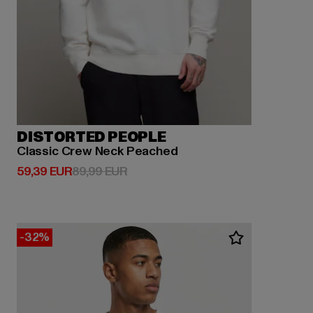
DISTORTED PEOPLE
Classic Crew Neck Peached
Derzeitiger Preis: 59,39 EUR
Aktionspreis: 89,99 EUR
59,39 EUR
89,99 EUR
-32%