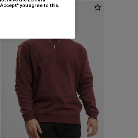
"Accept" you agree to this.
-26%