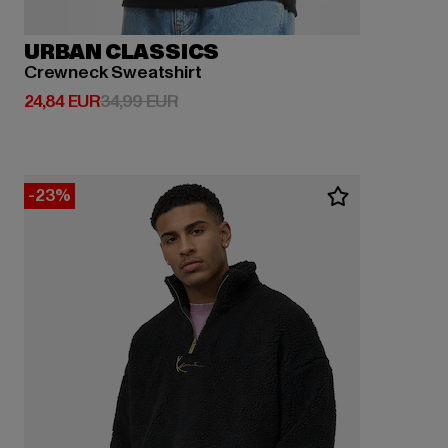
URBAN CLASSICS
Crewneck Sweatshirt
Derzeitiger Preis: 24,84 EUR
Aktionspreis: 34,99 EUR
24,84 EUR
34,99 EUR
-23%