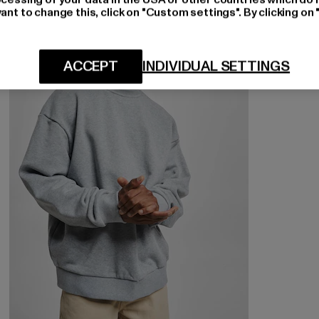
ant to change this, click on "Custom settings". By clicking on 
-16%
ACCEPT
INDIVIDUAL SETTINGS