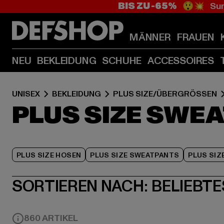
BIS ZU -65%
😲💥 Sum
MÄNNER
FRAUEN
NEU
BEKLEIDUNG
SCHUHE
ACCESSOIRES
UNISEX
BEKLEIDUNG
PLUS SIZE/ÜBERGRÖSSEN
PLUS SIZE SWE
PLUS SIZE HOSEN
PLUS SIZE SWEATPANTS
PLUS SIZ
SORTIEREN NACH:
BELIEBTE
860 ARTIKEL