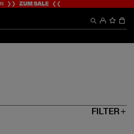
ION ❯❯
ZUM SALE
❮❮
FILTER