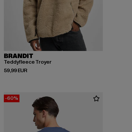
BRANDIT
Teddyfleece Troyer
Derzeitiger Preis: 59,99 EUR
59,99 EUR
-60%