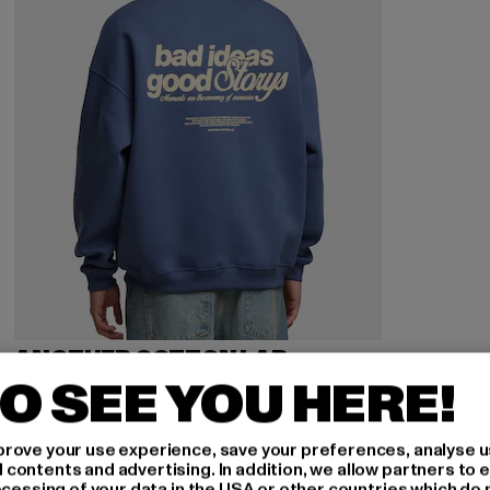
ANOTHER COTTON LAB
Bad Ideas Good Storys Oversize
O SEE YOU HERE!
Derzeitiger Preis: 32,00 EUR
Aktionspreis: 79,99 EUR
32,00 EUR
79,99 EUR
rove your use experience, save your preferences, analyse u
ontents and advertising. In addition, we allow partners to e
ocessing of your data in the USA or other countries which do 