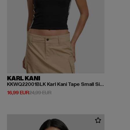
KARL KANI
KKWQ22001BLK Karl Kani Tape Small Signature Top
Derzeitiger Preis: 16,99 EUR
Aktionspreis: 24,99 EUR
16,99 EUR
24,99 EUR