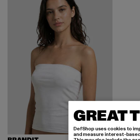
GREAT T
DefShop uses cookies to imp
and measure interest-based c
This may also include the pr