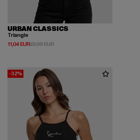
URBAN CLASSICS
Triangle
Derzeitiger Preis: 11,04 EUR
Aktionspreis: 22,99 EUR
11,04 EUR
22,99 EUR
-32%