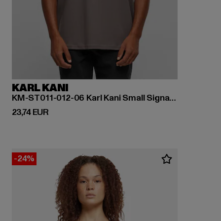
KARL KANI
KM-ST011-012-06 Karl Kani Small Signature Essential Sleeveless Tee
Derzeitiger Preis: 23,74 EUR
23,74 EUR
-24%