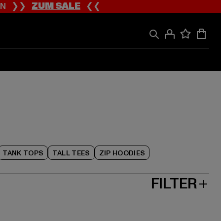
ION ❯❯
ZUM SALE
❮❮
TANK TOPS
TALL TEES
ZIP HOODIES
FILTER