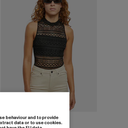
URBAN CLASSICS
se behaviour and to provide
Crochet Jersey Turtleneck
xtract data or to use cookies.
not have the EU data