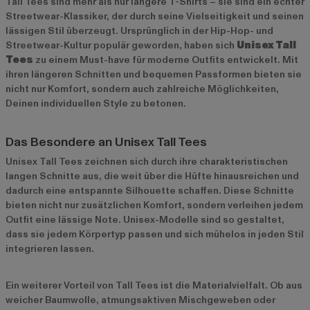
Tall Tees sind mehr als nur längere T-Shirts – sie sind ein echter
Streetwear-Klassiker, der durch seine Vielseitigkeit und seinen
lässigen Stil überzeugt. Ursprünglich in der Hip-Hop- und
Streetwear-Kultur populär geworden, haben sich
Unisex Tall
Tees
zu einem Must-have für moderne Outfits entwickelt. Mit
ihren längeren Schnitten und bequemen Passformen bieten sie
nicht nur Komfort, sondern auch zahlreiche Möglichkeiten,
Deinen individuellen Style zu betonen.
Das Besondere an Unisex Tall Tees
Unisex Tall Tees zeichnen sich durch ihre charakteristischen
langen Schnitte aus, die weit über die Hüfte hinausreichen und
dadurch eine entspannte Silhouette schaffen. Diese Schnitte
bieten nicht nur zusätzlichen Komfort, sondern verleihen jedem
Outfit eine lässige Note. Unisex-Modelle sind so gestaltet,
dass sie jedem Körpertyp passen und sich mühelos in jeden Stil
integrieren lassen.
Ein weiterer Vorteil von Tall Tees ist die Materialvielfalt. Ob aus
weicher Baumwolle, atmungsaktiven Mischgeweben oder