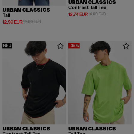
URBAN CLASSICS
Contrast Tall Tee
URBAN CLASSICS
Derzeitiger Preis: 12,74 EUR
Aktionspreis: 1
12,74 EUR
14,99 EUR
Tall
Derzeitiger Preis: 12,99 EUR
Aktionspreis: 19,99 EUR
12,99 EUR
19,99 EUR
NEU
-35%
URBAN CLASSICS
URBAN CLASSICS