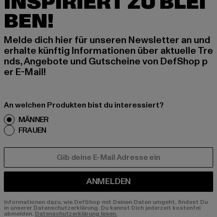
INSPIRIERT ZU BLEI
BEN!
Melde dich hier für unseren Newsletter an und
erhalte künftig Informationen über aktuelle Tre
nds, Angebote und Gutscheine von DefShop p
er E-Mail!
An welchen Produkten bist du interessiert?
MÄNNER
FRAUEN
E-MAIL
ANMELDEN
Informationen dazu, wie DefShop mit Deinen Daten umgeht, findest Du
in unserer Datenschutzerklärung. Du kannst Dich jederzeit kostenfei
abmelden.
Datenschutzerklärung lesen.