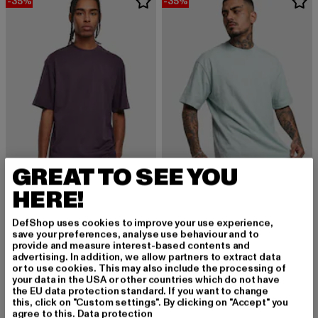
-35%
-35%
GREAT TO SEE YOU
HERE!
URBAN CLASSICS
URBAN CLASSICS
DefShop uses cookies to improve your use experience,
Tall
Tall
save your preferences, analyse use behaviour and to
Derzeitiger Preis: 12,99 EUR
Aktionspreis: 19,99 EUR
Derzeitiger Preis: 12,99 EUR
Aktionspreis: 
12,99 EUR
19,99 EUR
12,99 EUR
19,99 EUR
provide and measure interest-based contents and
advertising. In addition, we allow partners to extract data
or to use cookies. This may also include the processing of
your data in the USA or other countries which do not have
the EU data protection standard. If you want to change
NEU
-11%
this, click on "Custom settings". By clicking on "Accept" you
agree to this.
Data protection