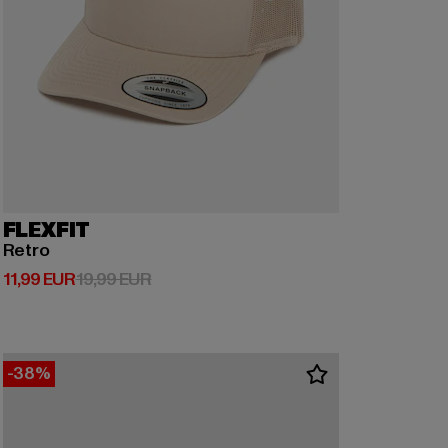
FLEXFIT
Retro
Derzeitiger Preis: 11,99 EUR
Aktionspreis: 19,99 EUR
11,99 EUR
19,99 EUR
-38%