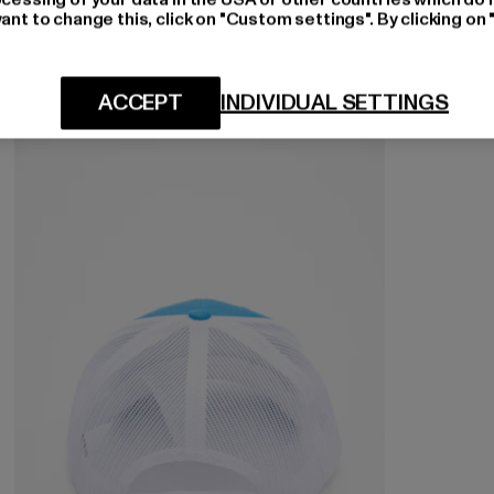
ant to change this, click on "Custom settings". By clicking on 
ACCEPT
INDIVIDUAL SETTINGS
-33%