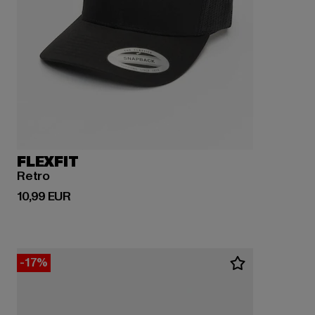
FLEXFIT
Retro
Derzeitiger Preis: 10,99 EUR
10,99 EUR
-17%