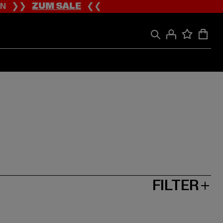
ION ❯❯
ZUM SALE
❮❮
FILTER