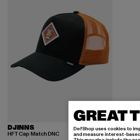
GREAT T
DJINNS
DefShop uses cookies to imp
HFT Cap Match DNC
and measure interest-based c
This may also include the pr