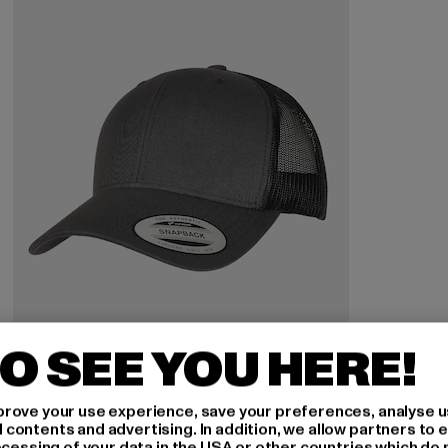
O SEE YOU HERE!
FLEXFIT
YP Classics Essentials Retro 2-Tone
rove your use experience, save your preferences, analyse u
Derzeitiger Preis: 16,01 EUR
Aktionspreis: 17,99 EUR
16,01 EUR
17,99 EUR
ontents and advertising. In addition, we allow partners to e
ocessing of your data in the USA or other countries which do 