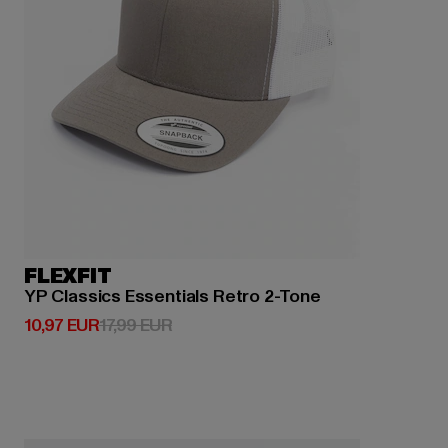
FLEXFIT
YP Classics Essentials Retro 2-Tone
Derzeitiger Preis: 10,97 EUR
Aktionspreis: 17,99 EUR
10,97 EUR
17,99 EUR