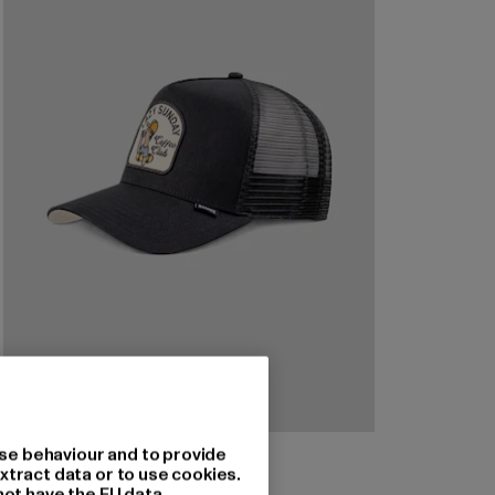
DJINNS
se behaviour and to provide
Skaterboy
xtract data or to use cookies.
not have the EU data