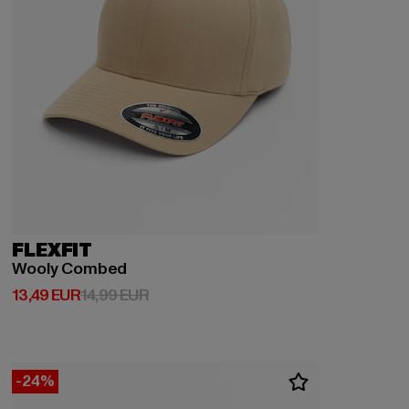
FLEXFIT
Wooly Combed
Derzeitiger Preis: 13,49 EUR
Aktionspreis: 14,99 EUR
13,49 EUR
14,99 EUR
-24%