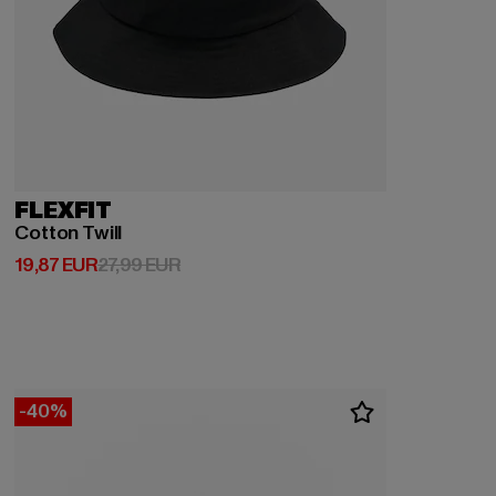
FLEXFIT
Cotton Twill
Derzeitiger Preis: 19,87 EUR
Aktionspreis: 27,99 EUR
19,87 EUR
27,99 EUR
-40%