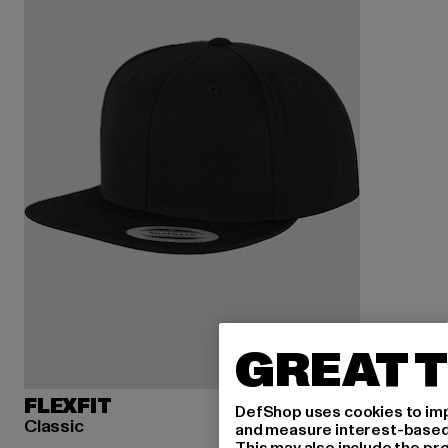
GREAT T
FLEXFIT
DefShop uses cookies to imp
Classic
and measure interest-based c
This may also include the pr