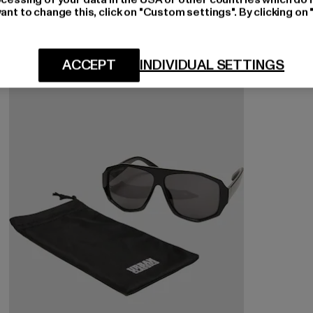
ant to change this, click on "Custom settings". By clicking on 
ACCEPT
INDIVIDUAL SETTINGS
-44%