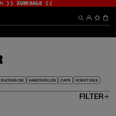
ION ❯❯
ZUM SALE
❮❮
R
& RUCKSÄCKE
HANDYHÜLLEN
CAPS
SONSTIGES
FILTER