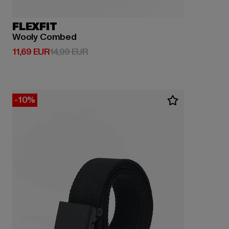
FLEXFIT
Wooly Combed
Derzeitiger Preis: 11,69 EUR
Aktionspreis: 14,99 EUR
11,69 EUR
14,99 EUR
-10%