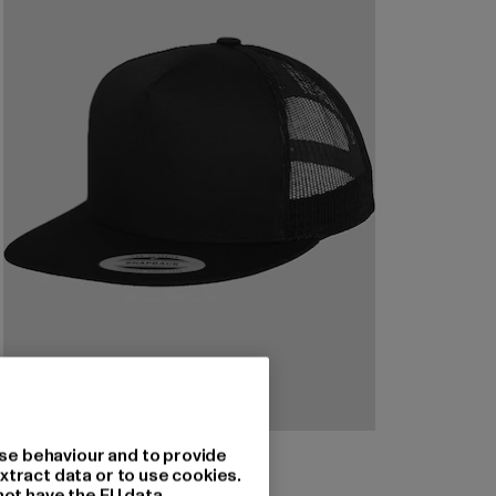
FLEXFIT
se behaviour and to provide
Classic
xtract data or to use cookies.
not have the EU data