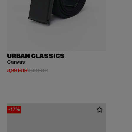
URBAN CLASSICS
Canvas
Derzeitiger Preis: 8,99 EUR
Aktionspreis: 9,99 EUR
8,99 EUR
9,99 EUR
-17%