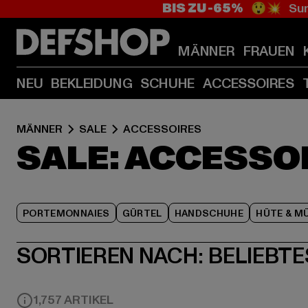
BIS ZU -65%
😲💥 Sum
MÄNNER
FRAUEN
NEU
BEKLEIDUNG
SCHUHE
ACCESSOIRES
MÄNNER
SALE
ACCESSOIRES
SALE: ACCESSO
PORTEMONNAIES
GÜRTEL
HANDSCHUHE
HÜTE & M
SORTIEREN NACH:
BELIEBTE
1,757 ARTIKEL