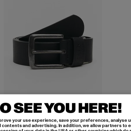
O SEE YOU HERE!
URBAN CLASSICS
Leather Imitation
rove your use experience, save your preferences, analyse u
Derzeitiger Preis: 11,99 EUR
Aktionspreis: 19,99 EUR
11,99 EUR
19,99 EUR
ontents and advertising. In addition, we allow partners to e
ocessing of your data in the USA or other countries which do 