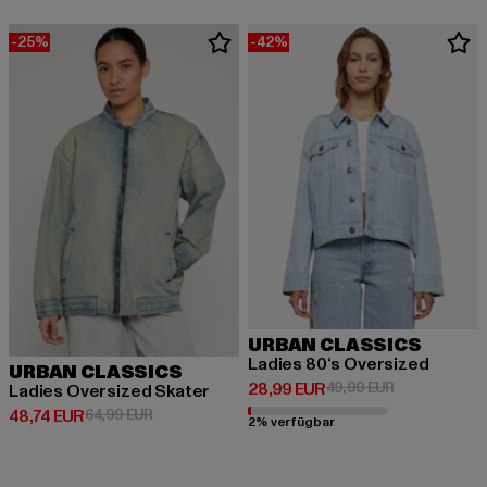
-25%
-42%
URBAN CLASSICS
Ladies 80‘s Oversized
URBAN CLASSICS
Derzeitiger Preis: 28,99 EUR
Aktionspreis:
28,99 EUR
49,99 EUR
Ladies Oversized Skater
Derzeitiger Preis: 48,74 EUR
Aktionspreis: 64,99 EUR
48,74 EUR
64,99 EUR
2% verfügbar