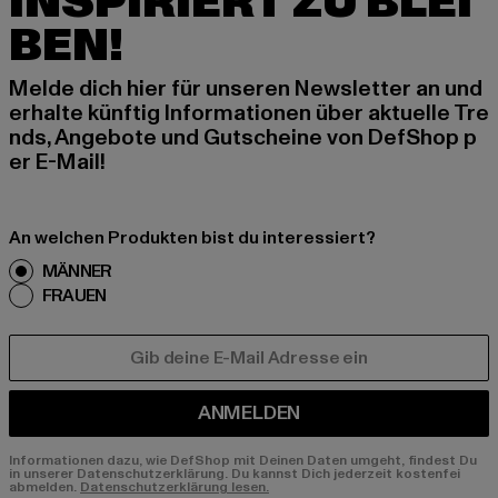
INSPIRIERT ZU BLEI
BEN!
Melde dich hier für unseren Newsletter an und
erhalte künftig Informationen über aktuelle Tre
nds, Angebote und Gutscheine von DefShop p
er E-Mail!
An welchen Produkten bist du interessiert?
MÄNNER
FRAUEN
E-MAIL
ANMELDEN
Informationen dazu, wie DefShop mit Deinen Daten umgeht, findest Du
in unserer Datenschutzerklärung. Du kannst Dich jederzeit kostenfei
abmelden.
Datenschutzerklärung lesen.