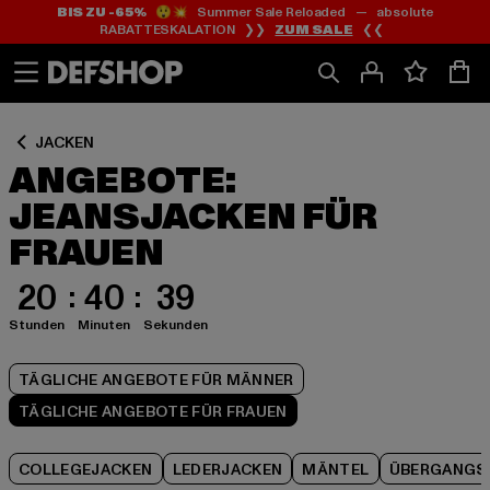
BIS ZU -65%
😲💥 Summer Sale Reloaded — absolute
Zum
Zum
Zum
RABATTESKALATION ❯❯
ZUM SALE
❮❮
Inhalt
Fußzeile
Produktraster
springen
springen
springen
JACKEN
ANGEBOTE:
JEANSJACKEN FÜR
FRAUEN
20
40
38
Stunden
Minuten
Sekunden
TÄGLICHE ANGEBOTE FÜR MÄNNER
TÄGLICHE ANGEBOTE FÜR FRAUEN
COLLEGEJACKEN
LEDERJACKEN
MÄNTEL
ÜBERGANGS