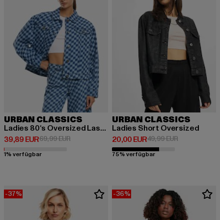
URBAN CLASSICS
URBAN CLASSICS
Ladies 80‘s Oversized Laser Printed
Ladies Short Oversized
Derzeitiger Preis: 39,89 EUR
Aktionspreis: 69,99 EUR
Derzeitiger Preis: 20,00 EUR
Aktionspreis:
39,89 EUR
69,99 EUR
20,00 EUR
49,99 EUR
1% verfügbar
75% verfügbar
-37%
-36%