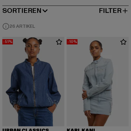
SORTIEREN
FILTER
BELIEBTESTE
26 ARTIKEL
-51%
-10%
URBAN CLASSICS
KARL KANI