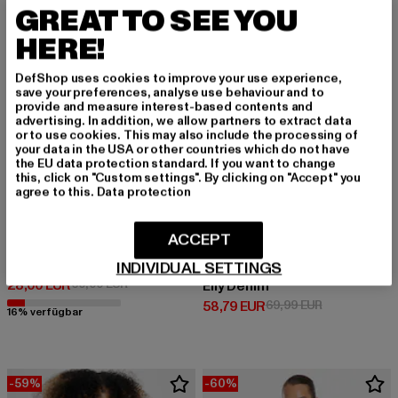
-60%
-16%
GREAT TO SEE YOU
HERE!
DefShop uses cookies to improve your use experience,
save your preferences, analyse use behaviour and to
provide and measure interest-based contents and
advertising. In addition, we allow partners to extract data
or to use cookies. This may also include the processing of
your data in the USA or other countries which do not have
the EU data protection standard. If you want to change
this, click on "Custom settings". By clicking on "Accept" you
agree to this.
Data protection
ACCEPT
URBAN CLASSICS
Ladies Oversized Colored
INDIVIDUAL SETTINGS
PEGADOR
Derzeitiger Preis: 28,00 EUR
Aktionspreis: 69,99 EUR
28,00 EUR
69,99 EUR
Elly Denim
Derzeitiger Preis: 58,79 EUR
Aktionspreis:
58,79 EUR
69,99 EUR
16% verfügbar
-59%
-60%