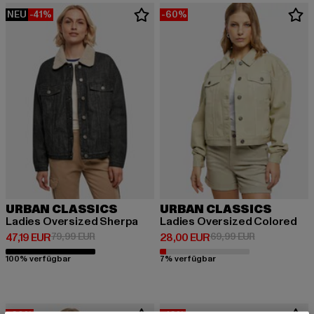
NEU
-41%
-60%
URBAN CLASSICS
URBAN CLASSICS
Ladies Oversized Sherpa
Ladies Oversized Colored
Derzeitiger Preis: 47,19 EUR
Aktionspreis: 79,99 EUR
Derzeitiger Preis: 28,00 EUR
Aktionspreis:
47,19 EUR
79,99 EUR
28,00 EUR
69,99 EUR
100% verfügbar
7% verfügbar