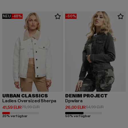
NEU
-48%
-60%
URBAN CLASSICS
DENIM PROJECT
Ladies Oversized Sherpa
Dpwlara
Derzeitiger Preis: 41,59 EUR
Aktionspreis: 79,99 EUR
Derzeitiger Preis: 26,00 EUR
Aktionspreis:
41,59 EUR
79,99 EUR
26,00 EUR
64,99 EUR
20% verfügbar
50% verfügbar