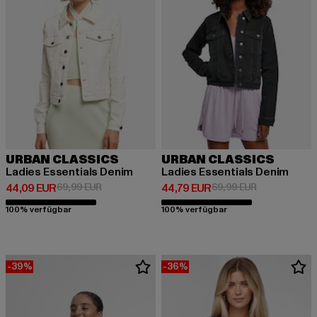
URBAN CLASSICS
URBAN CLASSICS
Ladies Essentials Denim
Ladies Essentials Denim
Derzeitiger Preis: 44,09 EUR
Aktionspreis: 69,99 EUR
Derzeitiger Preis: 44,79 EUR
Aktionspreis:
44,09 EUR
69,99 EUR
44,79 EUR
69,99 EUR
100% verfügbar
100% verfügbar
-39%
-36%