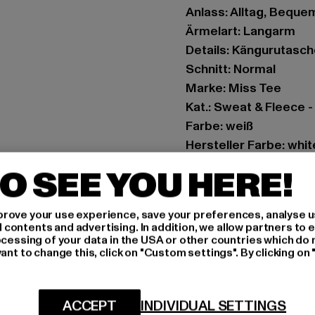
Anlass: Alltag, Bequem,
Ärmelart: Langarm
Details: Kängurutasch
Schnitt: Normal
Marke: Miss Tee
Kat.: Sweat & Fleece 
Farbe: weiß
Hersteller Farbe: whit
Materialzusammenset
O SEE YOU HERE!
Art.Nr: MST212-0022
rove your use experience, save your preferences, analyse u
Hersteller: TB Intern
ontents and advertising. In addition, we allow partners to e
Dr.-Robert-Murjahn-S
ocessing of your data in the USA or other countries which do 
ant to change this, click on "Custom settings". By clicking on 
GRÖSSE 
ACCEPT
INDIVIDUAL SETTINGS