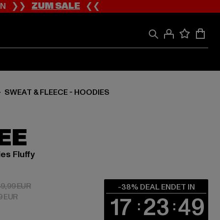
ION ❯❯
ZUM SALE
❮❮
SWEAT & FLEECE - HOODIES
EE
es Fluffy
 24,79 EUR
Aktionspreis: 39,99 EUR
9,99 EUR
-38% DEAL ENDET IN
9 EUR
17
23
48