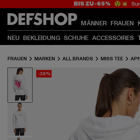
BIS ZU -65%
😲💥 Sum
MÄNNER
FRAUEN
NEU
BEKLEIDUNG
SCHUHE
ACCESSOIRES
FRAUEN
MARKEN
ALL BRANDS
MISS TEE
AP
-38%