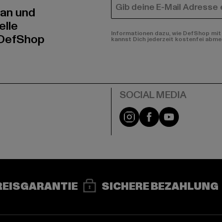
E-MAIL
 an und
elle
Informationen dazu, wie DefShop mit 
 DefShop
kannst Dich jederzeit kostenfei abme
e
Instagram
Facebook
YouTube
REISGARANTIE
SICHERE BEZAHLUNG