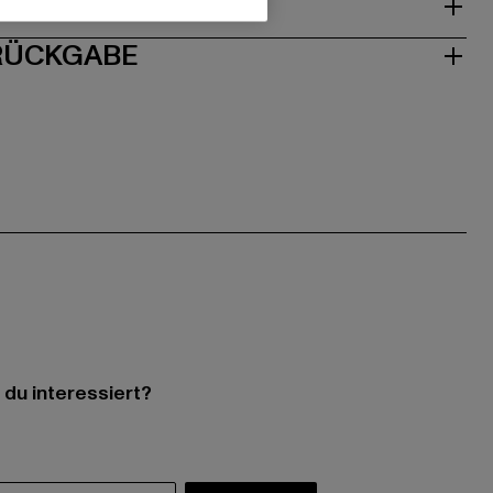
ISE
 RÜCKGABE
 du interessiert?