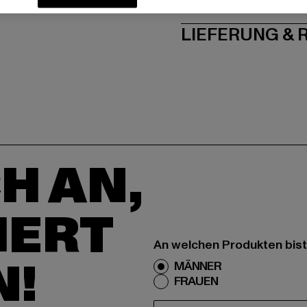
PFLEGEHINWE
LIEFERUNG &
H AN,
IERT
An welchen Produkten bist
N!
MÄNNER
FRAUEN