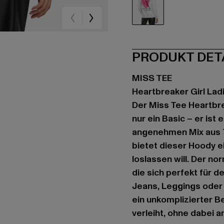
weiß
PRODUKT DET
MISS TEE
Heartbreaker Girl Ladi
Der Miss Tee Heartbrea
nur ein Basic – er is
angenehmen Mix aus 7
bietet dieser Hoody e
loslassen will. Der n
die sich perfekt für 
Jeans, Leggings oder 
ein unkomplizierter B
verleiht, ohne dabei an