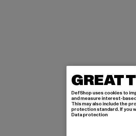
GREAT T
DefShop uses cookies to imp
and measure interest-based c
This may also include the pr
protection standard. If you w
Data protection