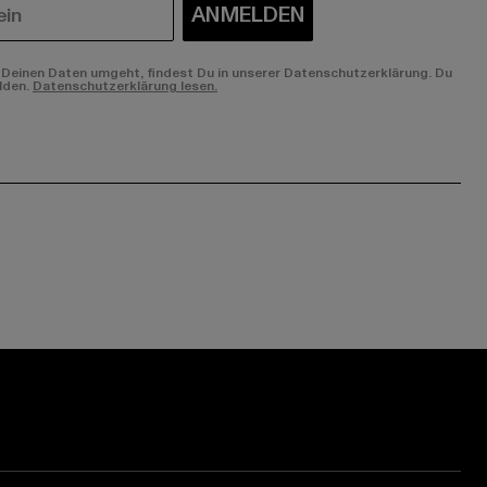
ANMELDEN
Deinen Daten umgeht, findest Du in unserer Datenschutzerklärung. Du
lden.
Datenschutzerklärung lesen.