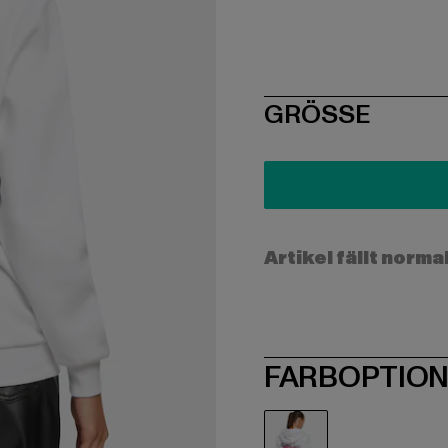
SIZE
GRÖSSE
Artikel fällt norma
FARBOPTIO