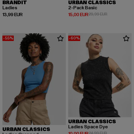
BRANDIT
URBAN CLASSICS
Ladies
2-Pack Basic
Derzeitiger Preis: 13,99 EUR
Derzeitiger Preis: 15,00 EUR
Aktionspreis: 
13,99 EUR
15,00 EUR
29,99 EUR
-55%
-60%
URBAN CLASSICS
Ladies Space Dye
URBAN CLASSICS
Derzeitiger Preis: 10,00 EUR
Aktionspreis: 
10,00 EUR
24,99 EUR