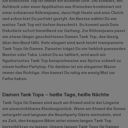
Ein schlichtes Top ist immer ein sicherer Griff. Uni schwarz, mit
Aufdruck oder einer Applikation aus Steinchen kombiniert mit
einer schwarzen Röhrenjeans, dazu High Heels und eine Clutch
und schon bist Du perfekt gestylt. Am Besten wählst Du ein
weites Tank Top mit tiefem Ausschnitt. So kommt auch Dein
Dekolleté sofort hinreißend zur Geltung. Zur Röhrenjeans passt
ein etwas länger geschnittenes Damen Tank Top, das lässig
über den Bund fällt. Sehr elegant sind auch leicht transparente
Tank Tops für Damen. Darunter trägst Du ein farblich passendes
Bustier oder Tube. Liebst Du es tailliert, wird auch ein
figurbetontes Tank Top beispielsweise aus Spitze schnell zu
einem heißen Partytop. Für darüber ist ein eleganter Blazer
immer das Richtige. Hier kannst Du ruhig ein wenig Mut zur
Farbe haben.
Damen Tank Tops – heiße Tage, heiße Nächte
Tank Tops für Damen sind auch am Strand und in der Lingerie
ein unverzichtbares Kleidungsstück. Wenn am Strand die Sonne
untergeht und langsam die Beachparty Gäste eintrudeln, wird
es Zeit, den knappen Bikini unter einem langen Tank Top
hervorblitzen zu lassen. Unsere langen Tank Tops für Damen