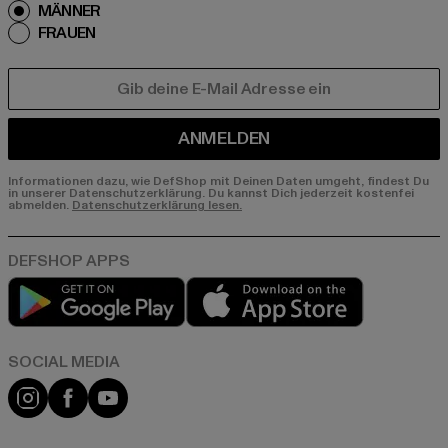
MÄNNER
FRAUEN
E-MAIL
ANMELDEN
Informationen dazu, wie DefShop mit Deinen Daten umgeht, findest Du
in unserer Datenschutzerklärung. Du kannst Dich jederzeit kostenfei
abmelden.
Datenschutzerklärung lesen.
Play market
App store
Instagram
Facebook
YouTube