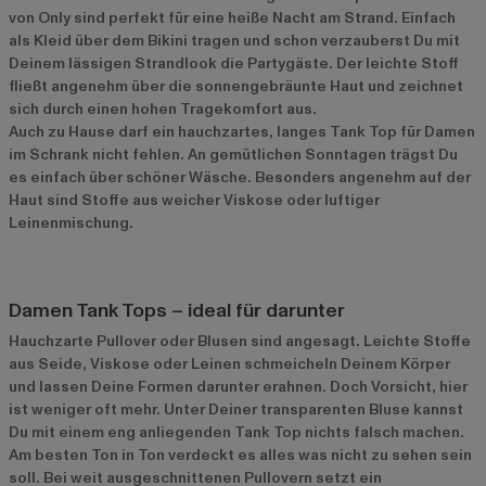
von Only sind perfekt für eine heiße Nacht am Strand. Einfach
als Kleid über dem Bikini tragen und schon verzauberst Du mit
Deinem lässigen Strandlook die Partygäste. Der leichte Stoff
fließt angenehm über die sonnengebräunte Haut und zeichnet
sich durch einen hohen Tragekomfort aus.
Auch zu Hause darf ein hauchzartes, langes Tank Top für Damen
im Schrank nicht fehlen. An gemütlichen Sonntagen trägst Du
es einfach über schöner Wäsche. Besonders angenehm auf der
Haut sind Stoffe aus weicher Viskose oder luftiger
Leinenmischung.
Damen Tank Tops – ideal für darunter
Hauchzarte Pullover oder Blusen sind angesagt. Leichte Stoffe
aus Seide, Viskose oder Leinen schmeicheln Deinem Körper
und lassen Deine Formen darunter erahnen. Doch Vorsicht, hier
ist weniger oft mehr. Unter Deiner transparenten Bluse kannst
Du mit einem eng anliegenden Tank Top nichts falsch machen.
Am besten Ton in Ton verdeckt es alles was nicht zu sehen sein
soll. Bei weit ausgeschnittenen Pullovern setzt ein