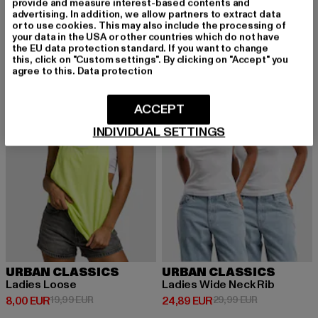
8,00 EUR
provide and measure interest-based contents and
advertising. In addition, we allow partners to extract data
or to use cookies. This may also include the processing of
your data in the USA or other countries which do not have
the EU data protection standard. If you want to change
-60%
-17%
this, click on "Custom settings". By clicking on "Accept" you
agree to this.
Data protection
ACCEPT
INDIVIDUAL SETTINGS
URBAN CLASSICS
URBAN CLASSICS
Ladies Loose
Ladies Wide Neck Rib
Derzeitiger Preis: 8,00 EUR
Aktionspreis: 19,99 EUR
Derzeitiger Preis: 24,89 EUR
Aktionspreis:
8,00 EUR
19,99 EUR
24,89 EUR
29,99 EUR