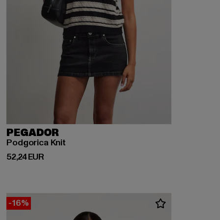
PEGADOR
Podgorica Knit
Derzeitiger Preis: 52,24 EUR
52,24 EUR
-16%