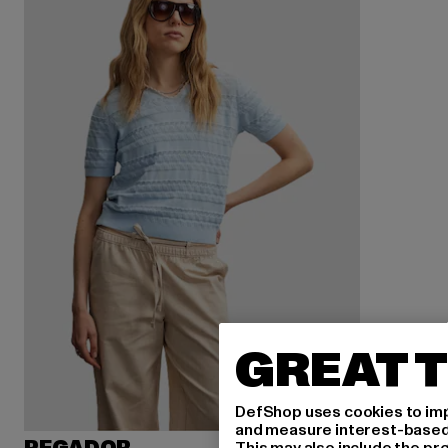
GREAT T
DefShop uses cookies to imp
and measure interest-based c
This may also include the pr