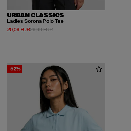
URBAN CLASSICS
Ladies Sorona Polo Tee
Derzeitiger Preis: 20,09 EUR
Aktionspreis: 29,99 EUR
20,09 EUR
29,99 EUR
-52%