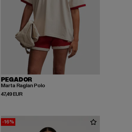
PEGADOR
Marta Raglan Polo
Derzeitiger Preis: 47,49 EUR
47,49 EUR
-16%