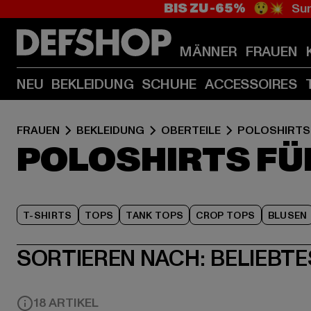
BIS ZU -65%
😲💥 Sum
MÄNNER
FRAUEN
NEU
BEKLEIDUNG
SCHUHE
ACCESSOIRES
FRAUEN
BEKLEIDUNG
OBERTEILE
POLOSHIRTS
POLOSHIRTS FÜ
T-SHIRTS
TOPS
TANK TOPS
CROP TOPS
BLUSEN
SORTIEREN NACH:
BELIEBTE
18 ARTIKEL