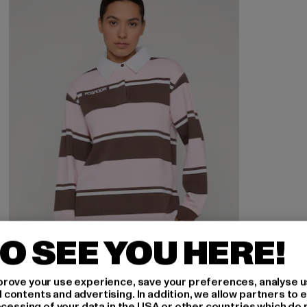
O SEE YOU HERE!
rove your use experience, save your preferences, analyse u
ontents and advertising. In addition, we allow partners to e
ocessing of your data in the USA or other countries which do 