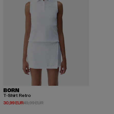
BORN
T-Shirt Retro
Derzeitiger Preis: 30,99 EUR
Aktionspreis: 49,99 EUR
30,99 EUR
49,99 EUR