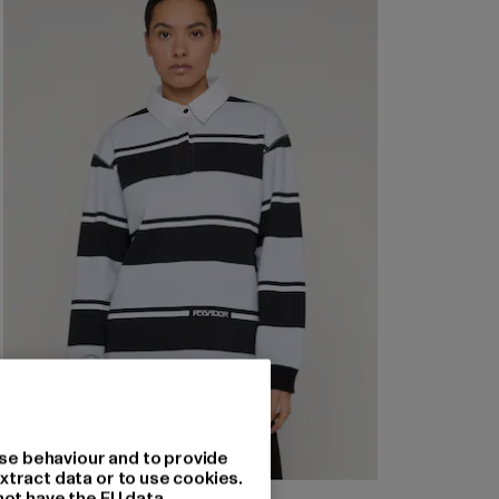
se behaviour and to provide
xtract data or to use cookies.
not have the EU data