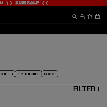
ION ❯❯
ZUM SALE
❮❮
OODIES
ZIP HOODIES
BODYS
FILTER