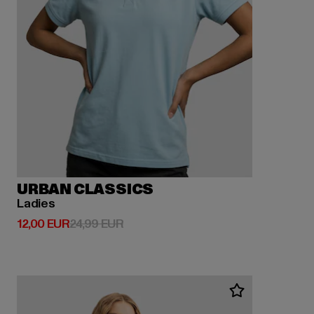
URBAN CLASSICS
Ladies
Derzeitiger Preis: 12,00 EUR
Aktionspreis: 24,99 EUR
12,00 EUR
24,99 EUR