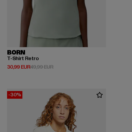
BORN
T-Shirt Retro
Derzeitiger Preis: 30,99 EUR
Aktionspreis: 49,99 EUR
30,99 EUR
49,99 EUR
-30%