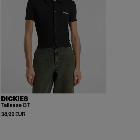
DICKIES
Tallasse BT
Derzeitiger Preis: 38,99 EUR
38,99 EUR