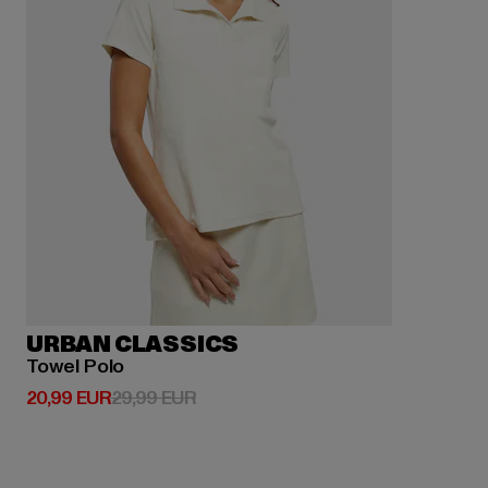
URBAN CLASSICS
Towel Polo
Derzeitiger Preis: 20,99 EUR
Aktionspreis: 29,99 EUR
20,99 EUR
29,99 EUR