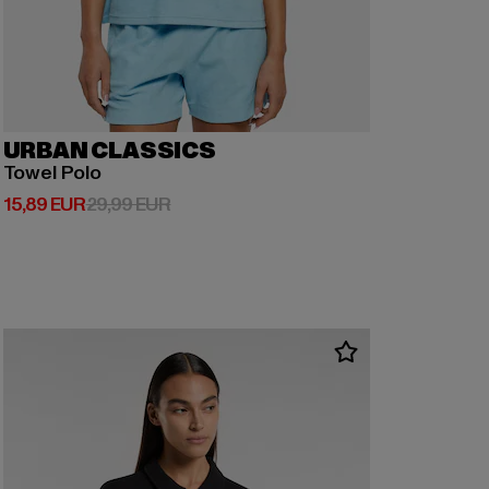
URBAN CLASSICS
Towel Polo
Derzeitiger Preis: 15,89 EUR
Aktionspreis: 29,99 EUR
15,89 EUR
29,99 EUR