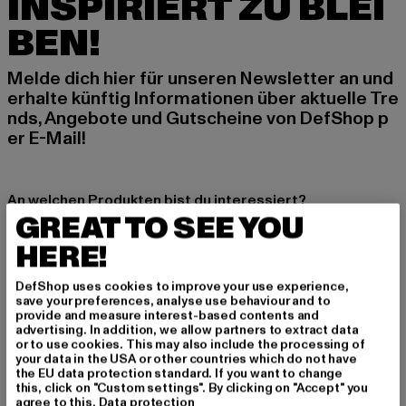
INSPIRIERT ZU BLEI
BEN!
Melde dich hier für unseren Newsletter an und
erhalte künftig Informationen über aktuelle Tre
nds, Angebote und Gutscheine von DefShop p
er E-Mail!
An welchen Produkten bist du interessiert?
GREAT TO SEE YOU
MÄNNER
HERE!
FRAUEN
DefShop uses cookies to improve your use experience,
save your preferences, analyse use behaviour and to
E-MAIL
provide and measure interest-based contents and
advertising. In addition, we allow partners to extract data
ANMELDEN
or to use cookies. This may also include the processing of
your data in the USA or other countries which do not have
the EU data protection standard. If you want to change
Informationen dazu, wie DefShop mit Deinen Daten umgeht, findest Du
this, click on "Custom settings". By clicking on "Accept" you
in unserer Datenschutzerklärung. Du kannst Dich jederzeit kostenfei
agree to this.
Data protection
abmelden.
Datenschutzerklärung lesen.