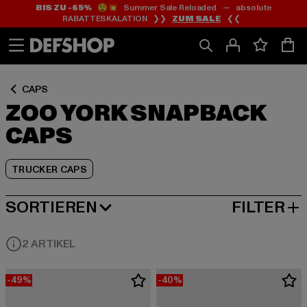
BIS ZU -65%
😲💥 Summer Sale Reloaded — absolute
Zum
Zum
Zum
RABATTESKALATION ❯❯
ZUM SALE
❮❮
Inhalt
Fußzeile
Produktraster
springen
springen
springen
CAPS
ZOO YORK SNAPBACK
CAPS
TRUCKER CAPS
SORTIEREN
FILTER
BELIEBTESTE
2 ARTIKEL
-49%
-40%