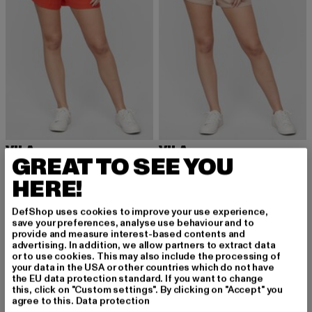
VILA
VILA
GREAT TO SEE YOU
VIRUBY HW DETAIL SHORTS
VIPRISILLA HW WIDE SHORTS
Derzeitiger Preis: 16,00 EUR
Aktionspreis: 39,99 EUR
Derzeitiger Preis: 11,20 EUR
Aktionspreis: 2
16,00 EUR
39,99 EUR
11,20 EUR
27,99 EUR
HERE!
DefShop uses cookies to improve your use experience,
save your preferences, analyse use behaviour and to
provide and measure interest-based contents and
advertising. In addition, we allow partners to extract data
or to use cookies. This may also include the processing of
MELDE DICH AN, UM
your data in the USA or other countries which do not have
the EU data protection standard. If you want to change
this, click on "Custom settings". By clicking on "Accept" you
INSPIRIERT ZU BLEI
agree to this.
Data protection