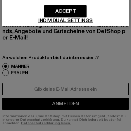
BEN!
ACCEPT
Melde dich hier für unseren Newsletter an und
INDIVIDUAL SETTINGS
erhalte künftig Informationen über aktuelle Tre
nds, Angebote und Gutscheine von DefShop p
er E-Mail!
An welchen Produkten bist du interessiert?
MÄNNER
FRAUEN
E-MAIL
ANMELDEN
Informationen dazu, wie DefShop mit Deinen Daten umgeht, findest Du
in unserer Datenschutzerklärung. Du kannst Dich jederzeit kostenfei
abmelden.
Datenschutzerklärung lesen.