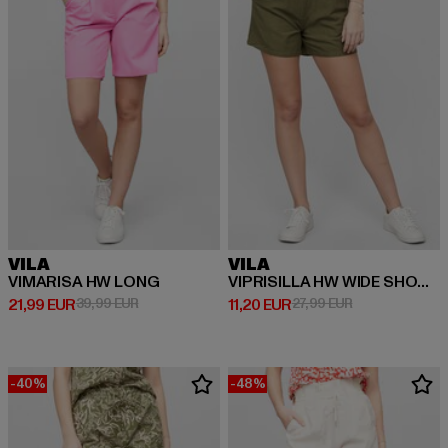
VILA
VILA
VIMARISA HW LONG
VIPRISILLA HW WIDE SHORTS
Derzeitiger Preis: 21,99 EUR
Aktionspreis: 39,99 EUR
Derzeitiger Preis: 11,20 EUR
Aktionspreis: 2
21,99 EUR
39,99 EUR
11,20 EUR
27,99 EUR
-40%
-48%