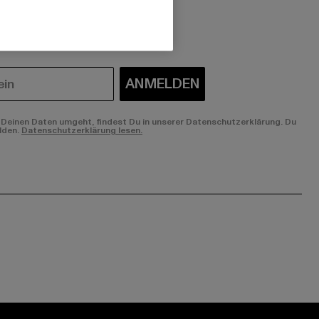
 du interessiert?
ANMELDEN
Deinen Daten umgeht, findest Du in unserer Datenschutzerklärung. Du
lden.
Datenschutzerklärung lesen.