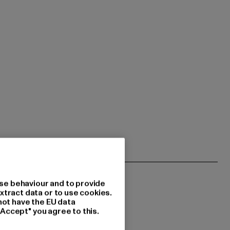
se behaviour and to provide
xtract data or to use cookies.
not have the EU data
"Accept" you agree to this.