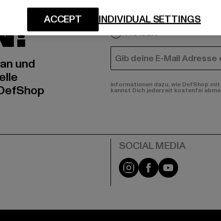
IERT
An welchen Produkten bist
N!
ACCEPT
INDIVIDUAL SETTINGS
MÄNNER
FRAUEN
E-MAIL
 an und
elle
Informationen dazu, wie DefShop mit 
 DefShop
kannst Dich jederzeit kostenfei abme
e
Instagram
Facebook
YouTube