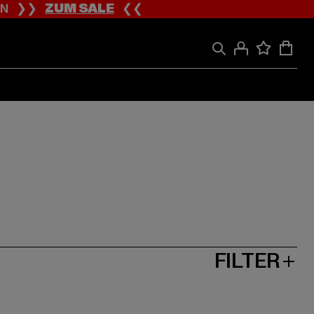
ION ❯❯
ZUM SALE
❮❮
FILTER