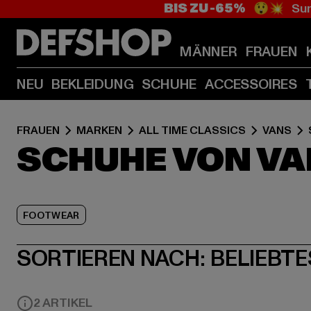
BIS ZU -65%
😲💥 Sum
MÄNNER
FRAUEN
NEU
BEKLEIDUNG
SCHUHE
ACCESSOIRES
FRAUEN
MARKEN
ALL TIME CLASSICS
VANS
SCHUHE VON VA
FOOTWEAR
SORTIEREN NACH:
BELIEBTE
2 ARTIKEL