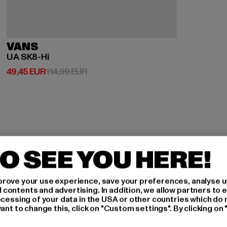
VANS
UA SK8-Hi
Derzeitiger Preis: 49,45 EUR
Aktionspreis: 114,99 EUR
49,45 EUR
114,99 EUR
O SEE YOU HERE!
H AN,
rove your use experience, save your preferences, analyse u
ontents and advertising. In addition, we allow partners to e
ocessing of your data in the USA or other countries which do 
ant to change this, click on "Custom settings". By clicking on 