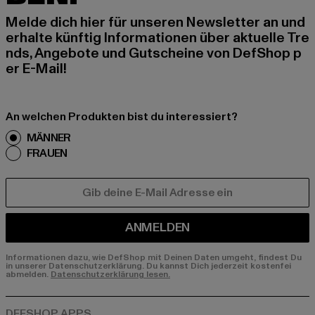
Melde dich hier für unseren Newsletter an und
erhalte künftig Informationen über aktuelle Tre
nds, Angebote und Gutscheine von DefShop p
er E-Mail!
An welchen Produkten bist du interessiert?
MÄNNER
FRAUEN
E-MAIL
ANMELDEN
Informationen dazu, wie DefShop mit Deinen Daten umgeht, findest Du
in unserer Datenschutzerklärung. Du kannst Dich jederzeit kostenfei
abmelden.
Datenschutzerklärung lesen.