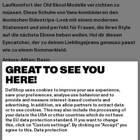
Laufkomfort der Old Skool Modelle verzichten zu
müssen. Diese Schuhe von Vans kombinieren den
ikonischen Sidestripe-Look mit einem modernen
Statement und sind perfekt für Frauen, die ihren Style
auf die nächste Ebene heben wollen. Hol dir diesen
Eyecatcher, der zu deinen Lieblingsjeans genauso passt
wie zu einem Sommerkleid.
Anlass: Alltag, Basic
GREAT TO SEE YOU
Verschlussarten: Schnürsenkel
Marke: Vans
HERE!
Kat.: Sneakers Low
Farbe: pink
DefShop uses cookies to improve your use experience,
save your preferences, analyse use behaviour and to
Hersteller Farbe: pastel picnic pink plaid
provide and measure interest-based contents and
Obermaterial: Leder, Textil
advertising. In addition, we allow partners to extract data
or to use cookies. This may also include the processing of
Innenfutter: Textil
your data in the USA or other countries which do not have
Art.Nr: VN0A7Q5M-06118
the EU data protection standard. If you want to change
this, click on "Custom settings". By clicking on "Accept" you
agree to this.
Data protection
Hersteller: VF International SAGL |