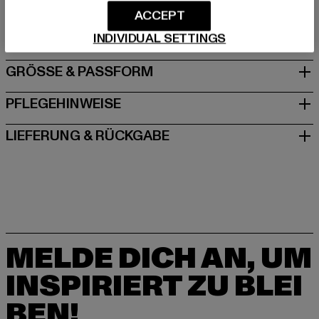
vans_shop_de@vfc.com
ACCEPT
Via Laveggio 5 | 6855 Stabio | CH
INDIVIDUAL SETTINGS
GRÖSSE & PASSFORM
PFLEGEHINWEISE
LIEFERUNG & RÜCKGABE
MELDE DICH AN, UM
INSPIRIERT ZU BLEI
BEN!