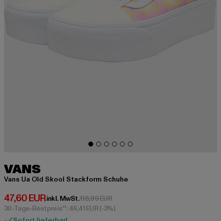
VANS
Vans Ua Old Skool Stackform Schuhe
Derzeitiger Preis: 47,60 EUR
47,60 EUR
Aktionspreis: 118,99 EUR
inkl. MwSt.
118,99 EUR
30-Tage-Bestpreis**: 46,41 EUR
(-3%)
Sofort lieferbar!