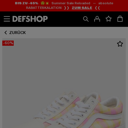
BIS ZU -65%
😲💥 Summer Sale Reloaded — absolute
Zum
Zum
RABATTESKALATION ❯❯
ZUM SALE
❮❮
Inhalt
Fußzeile
springen
springen
ZURÜCK
-60%