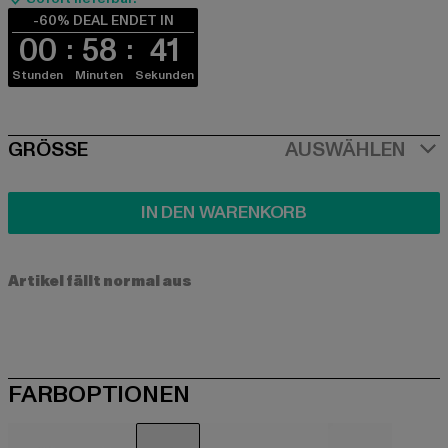
-60% DEAL ENDET IN
00
58
41
Stunden
Minuten
Sekunden
SIZE
GRÖSSE
AUSWÄHLEN
IN DEN WARENKORB
Artikel fällt normal aus
FARBOPTIONEN