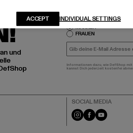
IERT
An welchen Produkten bist
ACCEPT
INDIVIDUAL SETTINGS
N!
MÄNNER
FRAUEN
E-MAIL
 an und
elle
Informationen dazu, wie DefShop mit 
 DefShop
kannst Dich jederzeit kostenfei abme
e
Instagram
Facebook
YouTube