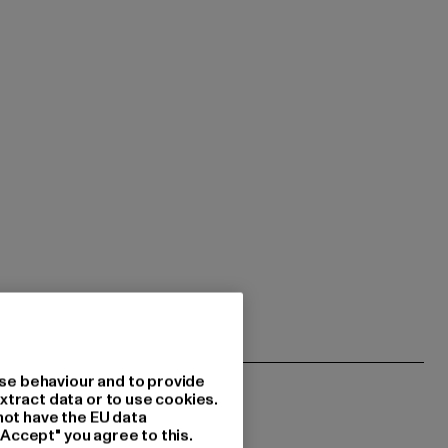
se behaviour and to provide
xtract data or to use cookies.
not have the EU data
"Accept" you agree to this.