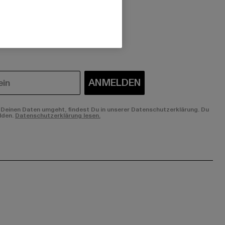
 du interessiert?
ANMELDEN
Deinen Daten umgeht, findest Du in unserer Datenschutzerklärung. Du
lden.
Datenschutzerklärung lesen.