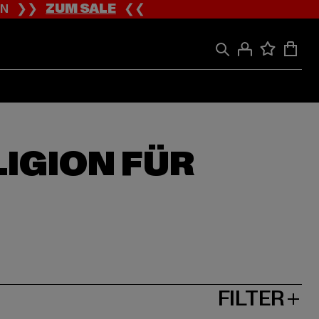
ION ❯❯
ZUM SALE
❮❮
LIGION FÜR
FILTER