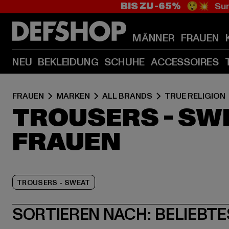
BIS ZU -65%
😲💥 Sum
MÄNNER
FRAUEN
NEU
BEKLEIDUNG
SCHUHE
ACCESSOIRES
FRAUEN
MARKEN
ALL BRANDS
TRUE RELIGION
TROUSERS - SWE
FRAUEN
TROUSERS - SWEAT
SORTIEREN NACH:
BELIEBTE