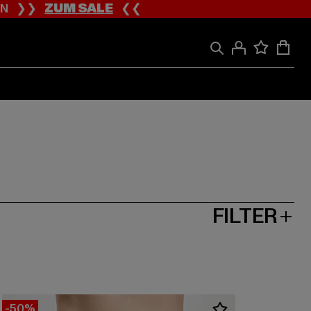
ION ❯❯
ZUM SALE
❮❮
FILTER
-50%