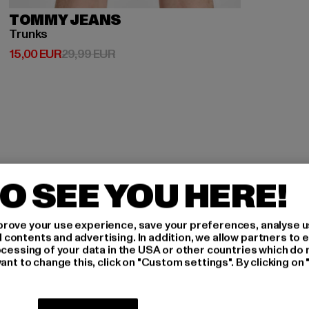
TOMMY JEANS
Trunks
Derzeitiger Preis: 15,00 EUR
Aktionspreis: 29,99 EUR
15,00 EUR
29,99 EUR
O SEE YOU HERE!
H AN,
rove your use experience, save your preferences, analyse u
ontents and advertising. In addition, we allow partners to e
IERT
ocessing of your data in the USA or other countries which do 
ant to change this, click on "Custom settings". By clicking on 
An welchen Produkten bist
MÄNNER