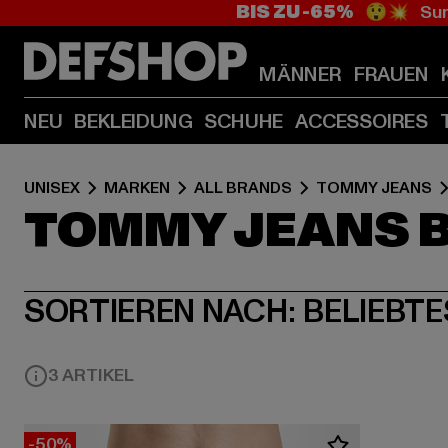
BIS ZU -65%
😲💥 Sum
MÄNNER
FRAUEN
NEU
BEKLEIDUNG
SCHUHE
ACCESSOIRES
UNISEX
MARKEN
ALL BRANDS
TOMMY JEANS
TOMMY JEANS 
SORTIEREN NACH:
BELIEBTE
3 ARTIKEL
-50%