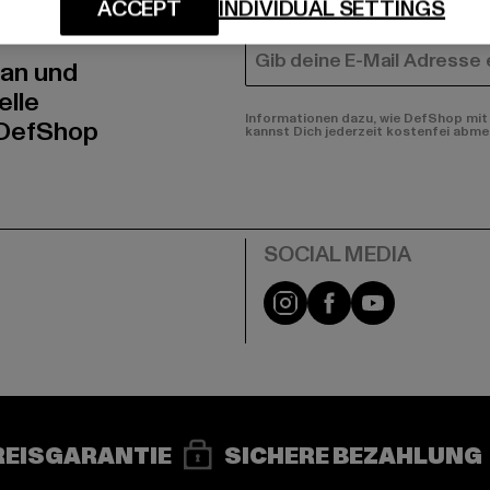
N!
FRAUEN
ACCEPT
INDIVIDUAL SETTINGS
E-MAIL
 an und
elle
Informationen dazu, wie DefShop mit 
 DefShop
kannst Dich jederzeit kostenfei abme
e
Instagram
Facebook
YouTube
REISGARANTIE
SICHERE BEZAHLUNG