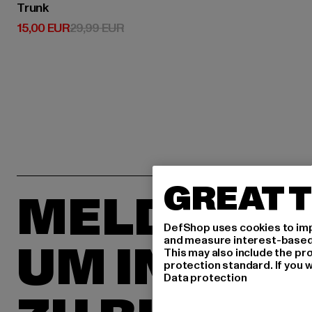
Trunk
Derzeitiger Preis: 15,00 EUR
Aktionspreis: 29,99 EUR
15,00 EUR
29,99 EUR
GREAT T
MELDE DIC
DefShop uses cookies to imp
and measure interest-based c
UM INSPIR
This may also include the pr
protection standard. If you w
Data protection