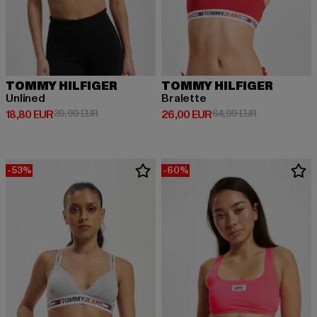
TOMMY HILFIGER
TOMMY HILFIGER
Unlined
Bralette
Derzeitiger Preis: 18,80 EUR
Aktionspreis: 39,99 EUR
Derzeitiger Preis: 26,00 EUR
Aktionspreis:
18,80 EUR
39,99 EUR
26,00 EUR
64,99 EUR
-53%
-60%