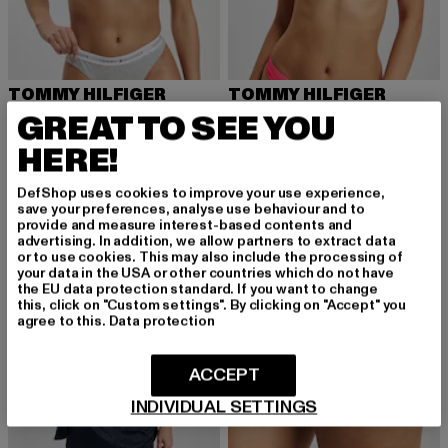
TOMMY HILFIGER
TOMMY HILFIGER
Unlined Triangle
Bralette Bikini
GREAT TO SEE YOU
Derzeitiger Preis: 18,80 EUR
Aktionspreis: 39,99 EUR
Derzeitiger Preis: 26,00 EUR
Aktionspreis:
18,80 EUR
39,99 EUR
26,00 EUR
64,99 EUR
HERE!
DefShop uses cookies to improve your use experience,
save your preferences, analyse use behaviour and to
-53%
-60%
provide and measure interest-based contents and
advertising. In addition, we allow partners to extract data
or to use cookies. This may also include the processing of
your data in the USA or other countries which do not have
the EU data protection standard. If you want to change
this, click on "Custom settings". By clicking on "Accept" you
agree to this.
Data protection
ACCEPT
INDIVIDUAL SETTINGS