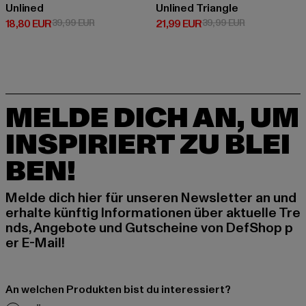
Unlined
Unlined Triangle
Derzeitiger Preis: 18,80 EUR
Aktionspreis: 39,99 EUR
Derzeitiger Preis: 21,99 EUR
Aktionspreis: 
18,80 EUR
39,99 EUR
21,99 EUR
39,99 EUR
MELDE DICH AN, UM
INSPIRIERT ZU BLEI
BEN!
Melde dich hier für unseren Newsletter an und
erhalte künftig Informationen über aktuelle Tre
nds, Angebote und Gutscheine von DefShop p
er E-Mail!
An welchen Produkten bist du interessiert?