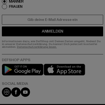
MÄNNER
FRAUEN
E-MAIL
ANMELDEN
Informationen dazu, wie DefShop mit Deinen Daten umgeht, findest Du
in unserer Datenschutzerklärung. Du kannst Dich jederzeit kostenfei
abmelden.
Datenschutzerklärung lesen.
Play market
App store
Instagram
Facebook
YouTube