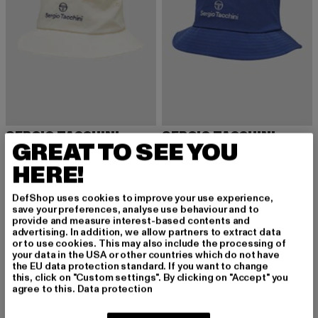
SERGIO TACCHINI
SERGIO TACCHINI
GREAT TO SEE YOU
Nayla
Nayla Bucket Hat
Derzeitiger Preis: 37,99 EUR
Derzeitiger Preis: 37,99 EUR
37,99 EUR
37,99 EUR
HERE!
DefShop uses cookies to improve your use experience,
save your preferences, analyse use behaviour and to
provide and measure interest-based contents and
advertising. In addition, we allow partners to extract data
or to use cookies. This may also include the processing of
your data in the USA or other countries which do not have
the EU data protection standard. If you want to change
this, click on "Custom settings". By clicking on "Accept" you
agree to this.
Data protection