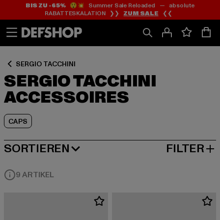
BIS ZU -65%
😲💥 Summer Sale Reloaded — absolute
Zum
Zum
Zum
RABATTESKALATION ❯❯
ZUM SALE
❮❮
Inhalt
Fußzeile
Produktraster
springen
springen
springen
SERGIO TACCHINI
SERGIO TACCHINI
ACCESSOIRES
CAPS
SORTIEREN
FILTER
BELIEBTESTE
9 ARTIKEL