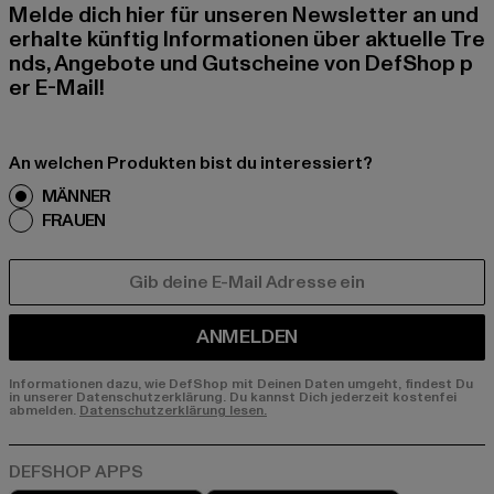
Melde dich hier für unseren Newsletter an und
erhalte künftig Informationen über aktuelle Tre
nds, Angebote und Gutscheine von DefShop p
er E-Mail!
An welchen Produkten bist du interessiert?
MÄNNER
FRAUEN
E-MAIL
ANMELDEN
Informationen dazu, wie DefShop mit Deinen Daten umgeht, findest Du
in unserer Datenschutzerklärung. Du kannst Dich jederzeit kostenfei
abmelden.
Datenschutzerklärung lesen.