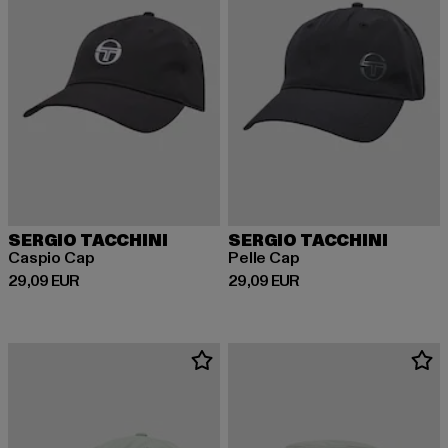
SERGIO TACCHINI
SERGIO TACCHINI
Caspio Cap
Pelle Cap
Derzeitiger Preis: 29,09 EUR
Derzeitiger Preis: 29,09 EUR
29,09 EUR
29,09 EUR