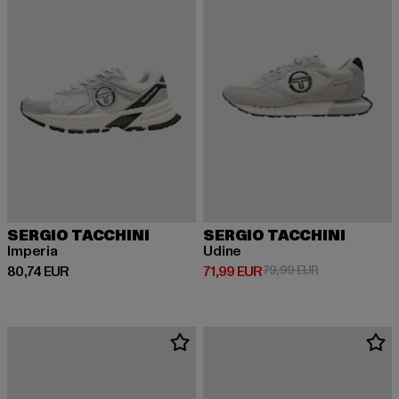
SERGIO TACCHINI
SERGIO TACCHINI
Imperia
Udine
Derzeitiger Preis: 80,74 EUR
Derzeitiger Preis: 71,99 EUR
Aktionspreis: 
80,74 EUR
71,99 EUR
79,99 EUR