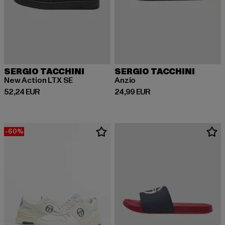
SERGIO TACCHINI
SERGIO TACCHINI
New Action LTX SE
Anzio
Derzeitiger Preis: 52,24 EUR
Derzeitiger Preis: 24,99 EUR
52,24 EUR
24,99 EUR
-60%