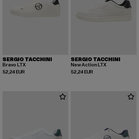
SERGIO TACCHINI
SERGIO TACCHINI
Bravo LTX
New Action LTX
Derzeitiger Preis: 52,24 EUR
Derzeitiger Preis: 52,24 EUR
52,24 EUR
52,24 EUR