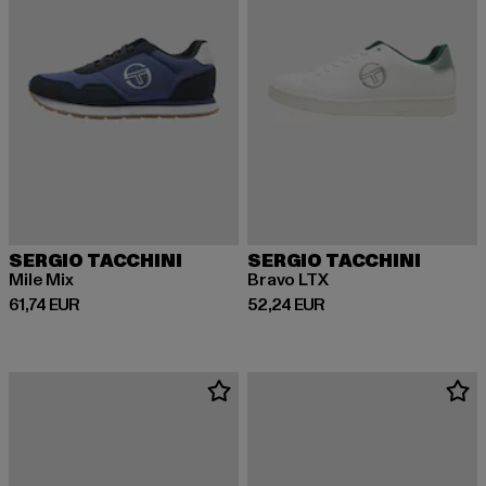
SERGIO TACCHINI
SERGIO TACCHINI
Mile Mix
Bravo LTX
Derzeitiger Preis: 61,74 EUR
Derzeitiger Preis: 52,24 EUR
61,74 EUR
52,24 EUR