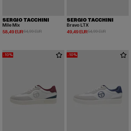
SERGIO TACCHINI
SERGIO TACCHINI
Mile Mix
Bravo LTX
Derzeitiger Preis: 58,49 EUR
Aktionspreis: 64,99 EUR
Derzeitiger Preis: 49,49 EUR
Aktionspreis:
58,49 EUR
64,99 EUR
49,49 EUR
54,99 EUR
-10%
-10%