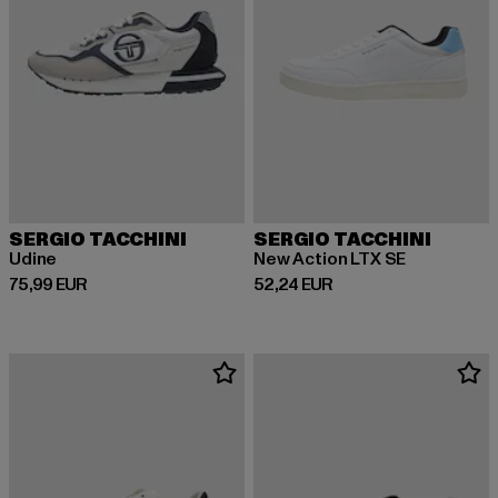
SERGIO TACCHINI
SERGIO TACCHINI
Udine
New Action LTX SE
Derzeitiger Preis: 75,99 EUR
Derzeitiger Preis: 52,24 EUR
75,99 EUR
52,24 EUR