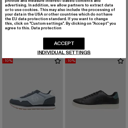
provide and measure interest-based contents and
advertising. In addition, we allow partners to extract data
or to use cookies. This may also include the processing of
your data in the USA or other countries which do not have
the EU data protection standard. If you want to change
this, click on "Custom settings". By clicking on "Accept" you
SERGIO TACCHINI
SERGIO TACCHINI
agree to this.
Data protection
Anzio
New Action LTX SE
Derzeitiger Preis: 24,99 EUR
Derzeitiger Preis: 52,24 EUR
24,99 EUR
52,24 EUR
ACCEPT
INDIVIDUAL SETTINGS
-10%
-10%