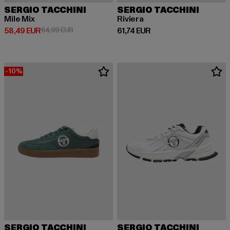
SERGIO TACCHINI
SERGIO TACCHINI
Mile Mix
Riviera
Derzeitiger Preis: 58,49 EUR
Aktionspreis: 64,99 EUR
Derzeitiger Preis: 61,74 EUR
58,49 EUR
64,99 EUR
61,74 EUR
-10%
SERGIO TACCHINI
SERGIO TACCHINI