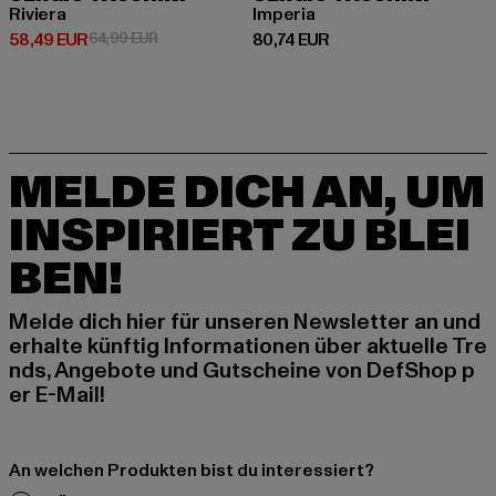
Riviera
Imperia
Derzeitiger Preis: 58,49 EUR
Aktionspreis: 64,99 EUR
Derzeitiger Preis: 80,74 EUR
58,49 EUR
64,99 EUR
80,74 EUR
MELDE DICH AN, UM
INSPIRIERT ZU BLEI
BEN!
Melde dich hier für unseren Newsletter an und
erhalte künftig Informationen über aktuelle Tre
nds, Angebote und Gutscheine von DefShop p
er E-Mail!
An welchen Produkten bist du interessiert?