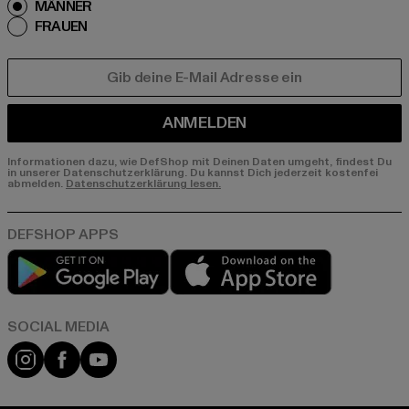
MÄNNER
FRAUEN
E-MAIL
ANMELDEN
Informationen dazu, wie DefShop mit Deinen Daten umgeht, findest Du
in unserer Datenschutzerklärung. Du kannst Dich jederzeit kostenfei
abmelden.
Datenschutzerklärung lesen.
Play market
App store
Instagram
Facebook
YouTube