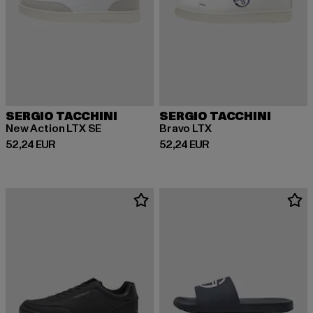
SERGIO TACCHINI
SERGIO TACCHINI
New Action LTX SE
Bravo LTX
Derzeitiger Preis: 52,24 EUR
Derzeitiger Preis: 52,24 EUR
52,24 EUR
52,24 EUR