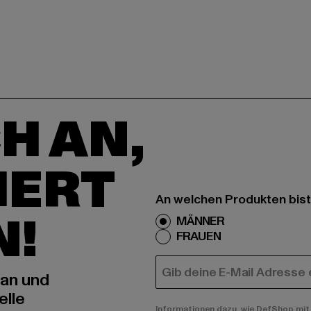
H AN,
IERT
An welchen Produkten bist
N!
MÄNNER
FRAUEN
E-MAIL
 an und
elle
Informationen dazu, wie DefShop mit 