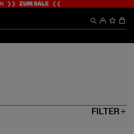
ION ❯❯
ZUM SALE
❮❮
FILTER