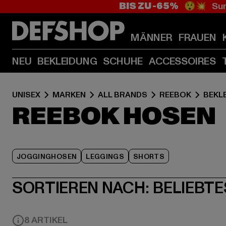
BIS ZU -65%
😲💥 Sum
MÄNNER
FRAUEN
NEU
BEKLEIDUNG
SCHUHE
ACCESSOIRES
UNISEX
MARKEN
ALL BRANDS
REEBOK
BEKL
REEBOK HOSEN
JOGGINGHOSEN
LEGGINGS
SHORTS
SORTIEREN NACH:
BELIEBTE
8 ARTIKEL