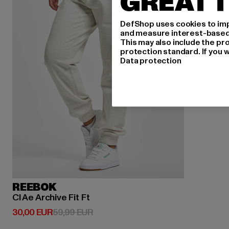
GREAT T
DefShop uses cookies to imp
and measure interest-based c
This may also include the pr
protection standard. If you w
Data protection
REEBOK
Cl Ae Archive Fit Ft
Derzeitiger Preis: 30,00 EUR
Aktionspreis: 59,99 EUR
30,00 EUR
59,99 EUR