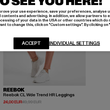
O SEE YOU HERE!
rove your use experience, save your preferences, analyse u
ontents and advertising. In addition, we allow partners to e
ocessing of your data in the USA or other countries which do 
ant to change this, click on "Custom settings". By clicking on 
ACCEPT
INDIVIDUAL SETTINGS
REEBOK
Reebok CL Wde Trend HR Leggings
Derzeitiger Preis: 24,00 EUR
Aktionspreis: 49,99 EUR
24,00 EUR
49,99 EUR