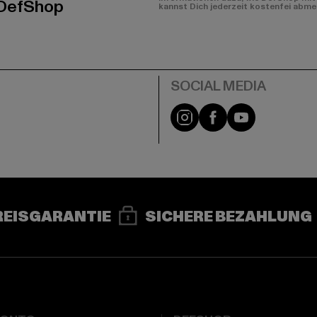
 DefShop
kannst Dich jederzeit kostenfei abme
e
Instagram
Facebook
YouTube
REISGARANTIE
SICHERE BEZAHLUNG