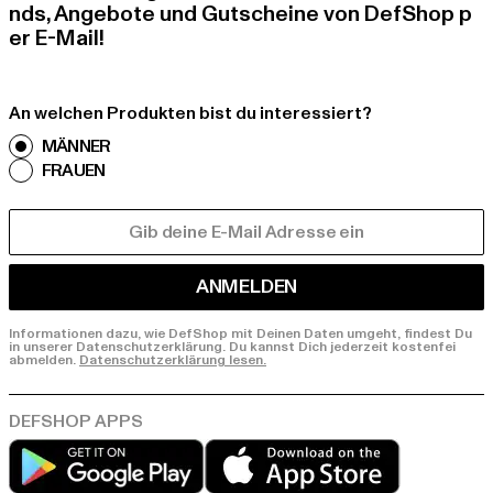
nds, Angebote und Gutscheine von DefShop p
er E-Mail!
An welchen Produkten bist du interessiert?
MÄNNER
FRAUEN
E-MAIL
ANMELDEN
Informationen dazu, wie DefShop mit Deinen Daten umgeht, findest Du
in unserer Datenschutzerklärung. Du kannst Dich jederzeit kostenfei
abmelden.
Datenschutzerklärung lesen.
Play market
App store