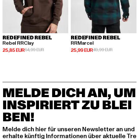
REDEFINED REBEL
REDEFINED REBEL
Rebel RRClay
RRMarcel
Derzeitiger Preis: 25,85 EUR
Aktionspreis: 54,99 EUR
Derzeitiger Preis: 25,99 EUR
Aktionspreis:
25,85 EUR
54,99 EUR
25,99 EUR
49,99 EUR
MELDE DICH AN, UM
INSPIRIERT ZU BLEI
BEN!
Melde dich hier für unseren Newsletter an und
erhalte künftig Informationen über aktuelle Tre