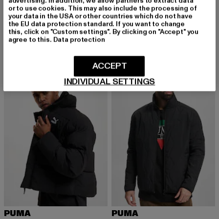
advertising. In addition, we allow partners to extract data
or to use cookies. This may also include the processing of
your data in the USA or other countries which do not have
PUMA
PUMA
the EU data protection standard. If you want to change
The Hundreds x
Classics Oversized Polyball
this, click on "Custom settings". By clicking on "Accept" you
Derzeitiger Preis: 48,00 EUR
Aktionspreis: 99,99 EUR
Derzeitiger Preis: ab 61,10 EUR
Aktionsprei
48,00 EUR
99,99 EUR
ab
61,10 EUR
129,99 EUR
agree to this.
Data protection
ACCEPT
-53%
-54%
INDIVIDUAL SETTINGS
PUMA
PUMA