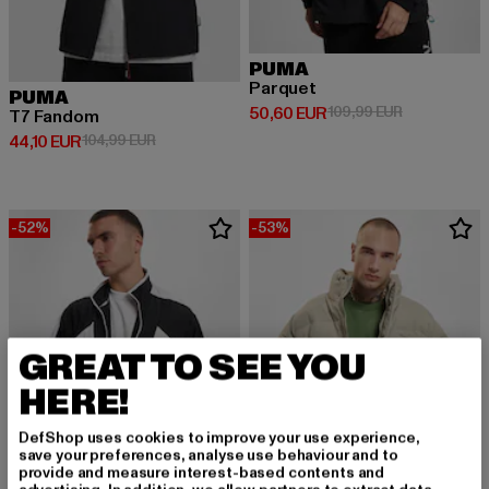
PUMA
Parquet
PUMA
Derzeitiger Preis: 50,60 EUR
Aktionspreis
50,60 EUR
109,99 EUR
T7 Fandom
Derzeitiger Preis: 44,10 EUR
Aktionspreis: 104,99 EUR
44,10 EUR
104,99 EUR
-52%
-53%
GREAT TO SEE YOU
HERE!
DefShop uses cookies to improve your use experience,
save your preferences, analyse use behaviour and to
provide and measure interest-based contents and