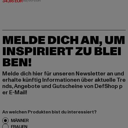
Derzeitiger Preis: 34,86 EUR
Aktionspreis: 82,99 EUR
34,86 EUR
82,99 EUR
MELDE DICH AN, UM
INSPIRIERT ZU BLEI
BEN!
Melde dich hier für unseren Newsletter an und
erhalte künftig Informationen über aktuelle Tre
nds, Angebote und Gutscheine von DefShop p
er E-Mail!
An welchen Produkten bist du interessiert?
MÄNNER
FRAUEN