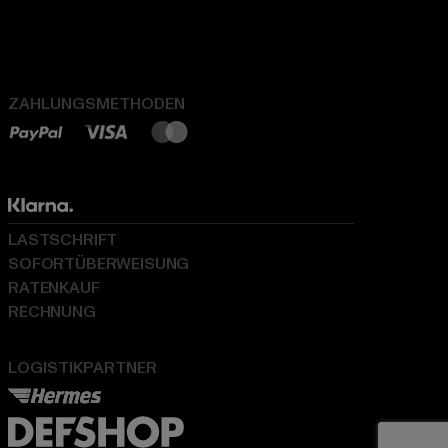
ZAHLUNGSMETHODEN
LASTSCHRIFT
SOFORTÜBERWEISUNG
RATENKAUF
RECHNUNG
LOGISTIKPARTNER