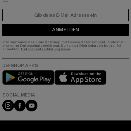
E-MAIL
ANMELDEN
Informationen dazu, wie DefShop mit Deinen Daten umgeht, findest Du
in unserer Datenschutzerklärung. Du kannst Dich jederzeit kostenfei
abmelden.
Datenschutzerklärung lesen.
Play market
App store
Instagram
Facebook
YouTube