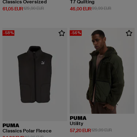
Classics Oversized
T7 Quilting
Derzeitiger Preis: 61,05 EUR
Aktionspreis: 129,90 EUR
Derzeitiger Preis: 46,00 EUR
Aktionspreis:
61,05 EUR
129,90 EUR
46,00 EUR
99,99 EUR
-58%
-56%
PUMA
Utility
PUMA
Derzeitiger Preis: 57,20 EUR
Aktionspreis:
57,20 EUR
129,99 EUR
Classics Polar Fleece