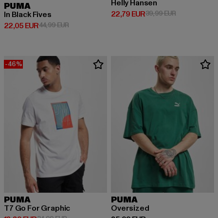
Helly Hansen
PUMA
Derzeitiger Preis: 22,79 EUR
Aktionspreis:
22,79 EUR
39,99 EUR
In Black Fives
Derzeitiger Preis: 22,05 EUR
Aktionspreis: 44,99 EUR
22,05 EUR
44,99 EUR
-46%
PUMA
PUMA
T7 Go For Graphic
Oversized