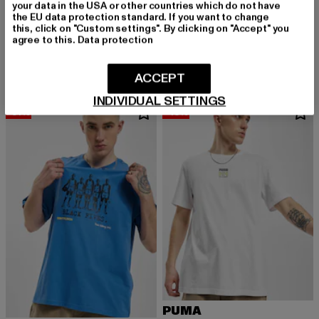
your data in the USA or other countries which do not have
the EU data protection standard. If you want to change
PUMA
PUMA
this, click on "Custom settings". By clicking on "Accept" you
Graphic
Puma Downtown Logo T-Shirt
agree to this.
Data protection
Derzeitiger Preis: 24,00 EUR
Aktionspreis: 49,99 EUR
Derzeitiger Preis: 19,07 EUR
Aktionspreis: 
24,00 EUR
49,99 EUR
19,07 EUR
35,99 EUR
ACCEPT
INDIVIDUAL SETTINGS
-51%
-43%
PUMA