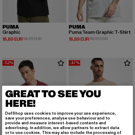
PUMA
PUMA
Graphic
Puma Team Graphic T-Shirt
Derzeitiger Preis: 18,89 EUR
Aktionspreis: 34,99 EUR
Derzeitiger Preis: 18,89 EUR
Aktionspreis: 
18,89 EUR
34,99 EUR
18,89 EUR
34,99 EUR
-52%
-47%
GREAT TO SEE YOU
HERE!
DefShop uses cookies to improve your use experience,
save your preferences, analyse use behaviour and to
provide and measure interest-based contents and
advertising. In addition, we allow partners to extract data
or to use cookies. This may also include the processing of