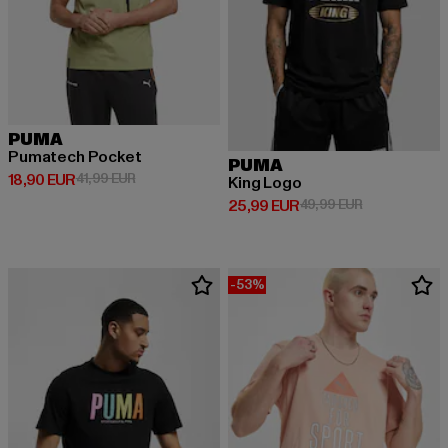
PUMA
Pumatech Pocket
PUMA
Derzeitiger Preis: 18,90 EUR
Aktionspreis: 41,99 EUR
18,90 EUR
41,99 EUR
King Logo
Derzeitiger Preis: 25,99 EUR
Aktionspreis:
25,99 EUR
49,99 EUR
-53%