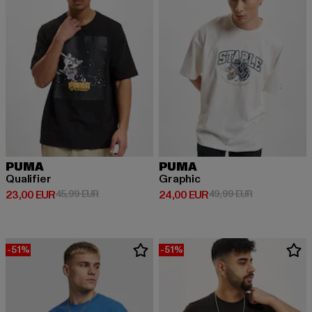
PUMA
PUMA
Qualifier
Graphic
Derzeitiger Preis: 23,00 EUR
Aktionspreis: 45,99 EUR
Derzeitiger Preis: 24,00 EUR
Aktionspreis:
23,00 EUR
45,99 EUR
24,00 EUR
49,99 EUR
-51%
-51%