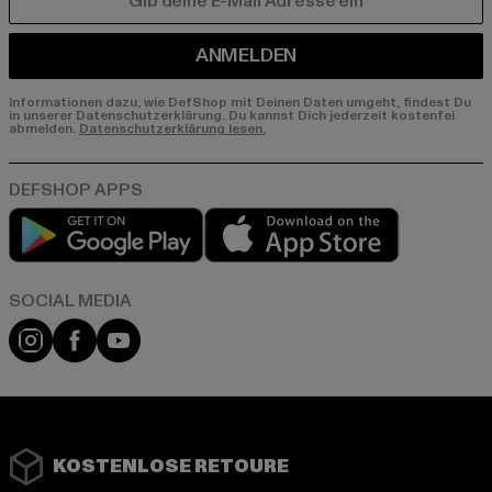
E-MAIL
ANMELDEN
Informationen dazu, wie DefShop mit Deinen Daten umgeht, findest Du
in unserer Datenschutzerklärung. Du kannst Dich jederzeit kostenfei
abmelden.
Datenschutzerklärung lesen.
Play market
App store
Instagram
Facebook
YouTube
KOSTENLOSE RETOURE