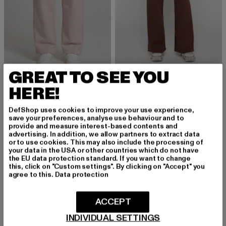
GREAT TO SEE YOU
PEGADOR
PEGADOR
HERE!
Anni Wide
Altea Wide
Derzeitiger Preis: 50,99 EUR
Aktionspreis: 59,99 EUR
Derzeitiger Preis: 58,79 EUR
Aktionspreis:
50,99 EUR
59,99 EUR
58,79 EUR
69,99 EUR
DefShop uses cookies to improve your use experience,
save your preferences, analyse use behaviour and to
provide and measure interest-based contents and
advertising. In addition, we allow partners to extract data
or to use cookies. This may also include the processing of
-15%
-16%
your data in the USA or other countries which do not have
the EU data protection standard. If you want to change
this, click on "Custom settings". By clicking on "Accept" you
agree to this.
Data protection
ACCEPT
INDIVIDUAL SETTINGS