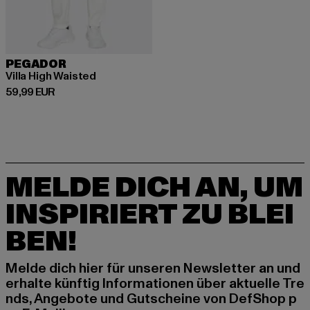
PEGADOR
Villa High Waisted
Derzeitiger Preis: 59,99 EUR
59,99 EUR
MELDE DICH AN, UM
INSPIRIERT ZU BLEI
BEN!
Melde dich hier für unseren Newsletter an und
erhalte künftig Informationen über aktuelle Tre
nds, Angebote und Gutscheine von DefShop p