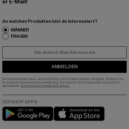
er E-Mail!
An welchen Produkten bist du interessiert?
MÄNNER
FRAUEN
E-MAIL
ANMELDEN
Informationen dazu, wie DefShop mit Deinen Daten umgeht, findest Du
in unserer Datenschutzerklärung. Du kannst Dich jederzeit kostenfei
abmelden.
Datenschutzerklärung lesen.
Play market
App store