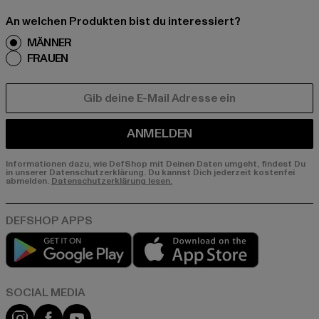
An welchen Produkten bist du interessiert?
MÄNNER
FRAUEN
E-MAIL
ANMELDEN
Informationen dazu, wie DefShop mit Deinen Daten umgeht, findest Du
in unserer Datenschutzerklärung. Du kannst Dich jederzeit kostenfei
abmelden.
Datenschutzerklärung lesen.
Play market
App store
Instagram
Facebook
YouTube