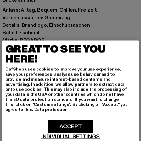
Blicke auf sich.
Anlass: Alltag, Bequem, Chillen, Freizeit
Verschlussarten: Gummizug
Details: Brandlogo, Einschubtaschen
Schnitt: schmal
Marke: PEGADOR
GREAT TO SEE YOU
Kat.: Trousers - Sweat
Farbe: weiß
HERE!
Hersteller Farbe: washed warm white
DefShop uses cookies to improve your use experience,
Materialzusammensetzung: 98% Polyester, 2% Elasthan
save your preferences, analyse use behaviour and to
Art.Nr: PGDR6957-23111
provide and measure interest-based contents and
advertising. In addition, we allow partners to extract data
or to use cookies. This may also include the processing of
Hersteller: The Mad Agency GmbH |
your data in the USA or other countries which do not have
the EU data protection standard. If you want to change
info@themad.agency
this, click on "Custom settings". By clicking on "Accept" you
Hollefeldstraße 16 | 48282 Emsdetten | DE
agree to this.
Data protection
ACCEPT
GRÖSSE & PASSFORM
INDIVIDUAL SETTINGS