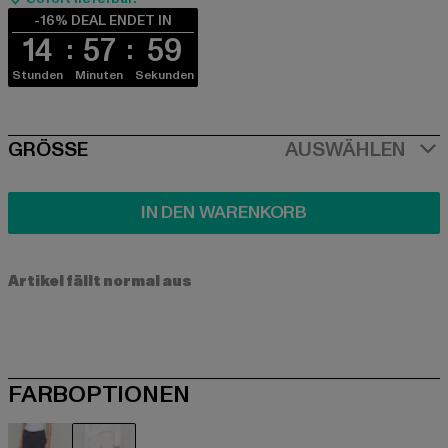
-16% DEAL ENDET IN
14
57
58
Stunden
Minuten
Sekunden
SIZE
GRÖSSE
AUSWÄHLEN
IN DEN WARENKORB
Artikel fällt normal aus
FARBOPTIONEN