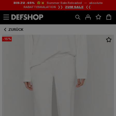
BIS ZU -65%
😲💥 Summer Sale Reloaded — absolute
Zum
Zum
RABATTESKALATION ❯❯
ZUM SALE
❮❮
Inhalt
Fußzeile
springen
springen
ZURÜCK
-16%