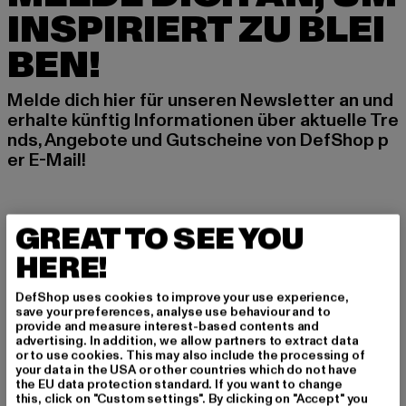
INSPIRIERT ZU BLEI
BEN!
Melde dich hier für unseren Newsletter an und
erhalte künftig Informationen über aktuelle Tre
nds, Angebote und Gutscheine von DefShop p
er E-Mail!
An welchen Produkten bist du interessiert?
GREAT TO SEE YOU
MÄNNER
HERE!
FRAUEN
DefShop uses cookies to improve your use experience,
save your preferences, analyse use behaviour and to
E-MAIL
provide and measure interest-based contents and
advertising. In addition, we allow partners to extract data
or to use cookies. This may also include the processing of
ANMELDEN
your data in the USA or other countries which do not have
the EU data protection standard. If you want to change
this, click on "Custom settings". By clicking on "Accept" you
Informationen dazu, wie DefShop mit Deinen Daten umgeht, findest Du