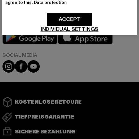
agree to this.
Data protection
in unserer Datenschutzerklärung. Du kannst Dich jederzeit kostenfei
abmelden.
Datenschutzerklärung lesen.
ACCEPT
INDIVIDUAL SETTINGS
Play market
App store
Instagram
Facebook
YouTube
KOSTENLOSE RETOURE
TIEFPREISGARANTIE
SICHERE BEZAHLUNG