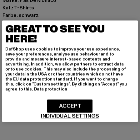
Marke: Pas De Monaco
Kat.: T-Shirts
Farbe: schwarz
Hersteller Farbe: black
GREAT TO SEE YOU
Materialzusammensetzung: 100% Baumwolle
HERE!
Art.Nr: PASDEM-001-002-00007
DefShop uses cookies to improve your use experience,
Hersteller: Zabou House |
Krishna@zabou.co.uk
save your preferences, analyse use behaviour and to
provide and measure interest-based contents and
Shelley Road, Ashton-on-Ribble | PR2 2ZH Lancashire |
advertising. In addition, we allow partners to extract data
GB
or to use cookies. This may also include the processing of
your data in the USA or other countries which do not have
the EU data protection standard. If you want to change
this, click on "Custom settings". By clicking on "Accept" you
GRÖSSE & PASSFORM
agree to this.
Data protection
PFLEGEHINWEISE
ACCEPT
INDIVIDUAL SETTINGS
LIEFERUNG & RÜCKGABE