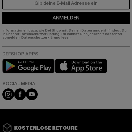
E-MAIL
ANMELDEN
Informationen dazu, wie DefShop mit Deinen Daten umgeht, findest Du
in unserer Datenschutzerklärung. Du kannst Dich jederzeit kostenfei
abmelden.
Datenschutzerklärung lesen.
Play market
App store
Instagram
Facebook
YouTube
KOSTENLOSE RETOURE