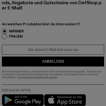
nds, Angebote und Gutscheine von DefShop p
er E-Mail!
An welchen Produkten bist du interessiert?
MÄNNER
FRAUEN
E-MAIL
ANMELDEN
Informationen dazu, wie DefShop mit Deinen Daten umgeht, findest Du
in unserer Datenschutzerklärung. Du kannst Dich jederzeit kostenfei
abmelden.
Datenschutzerklärung lesen.
Play market
App store