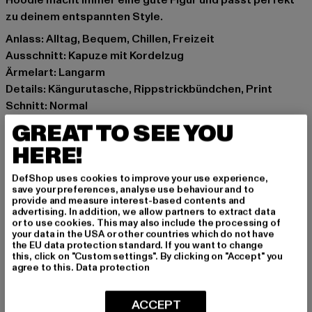
Hoodie macht immer eine gute Figur und passt perfekt
zu deinem entspannten Style.
Anlass: Alltag, Bequem, Chillen, Freizeit
Ausschnitt: Kapuze mit Kordelzug
Ärmelart: Langarm
Details: Kängurutasche, Rippstrickbündchen, Print
Schnitt: Normal
Marke: Only & Sons
GREAT TO SEE YOU
Kat.: Hoodies
HERE!
Farbe: schwarz
Hersteller Farbe: black
DefShop uses cookies to improve your use experience,
Materialzusammensetzung: 55% Baumwolle, 45%
save your preferences, analyse use behaviour and to
provide and measure interest-based contents and
Polyester
advertising. In addition, we allow partners to extract data
Art.Nr: 22023658-00007
or to use cookies. This may also include the processing of
your data in the USA or other countries which do not have
the EU data protection standard. If you want to change
Hersteller: Bestseller Textilhandels GmbH |
this, click on "Custom settings". By clicking on "Accept" you
agree to this.
Data protection
hamburg@bestseller.com
Modering 1,Haus A | 22457 Hamburg | DE
ACCEPT