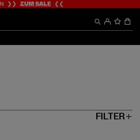
ION ❯❯
ZUM SALE
❮❮
FILTER