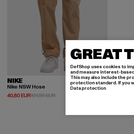
GREAT T
DefShop uses cookies to imp
and measure interest-based c
This may also include the pr
NIKE
protection standard. If you w
Nike NSW Hose
Data protection
Derzeitiger Preis: 40,80 EUR
Aktionspreis: 101,99 EUR
40,80 EUR
101,99 EUR