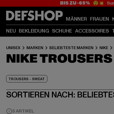
BIS ZU -65%
😲💥 Sum
MÄNNER
FRAUEN
NEU
BEKLEIDUNG
SCHUHE
ACCESSOIRES
UNISEX
MARKEN
BELIEBTESTE MARKEN
NIKE
NIKE TROUSERS
TROUSERS - SWEAT
SORTIEREN NACH:
BELIEBTE
5 ARTIKEL