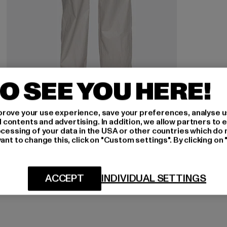
O SEE YOU HERE!
rove your use experience, save your preferences, analyse u
NIKE
ontents and advertising. In addition, we allow partners to e
Windrunner
ocessing of your data in the USA or other countries which do 
ant to change this, click on "Custom settings". By clicking on 
Derzeitiger Preis: ab 47,95 EUR
Aktionspreis: 99,90 EUR
ab
47,95 EUR
99,90 EUR
ACCEPT
INDIVIDUAL SETTINGS