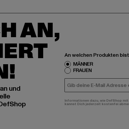
H AN,
IERT
An welchen Produkten bist
N!
MÄNNER
FRAUEN
E-MAIL
 an und
elle
Informationen dazu, wie DefShop mit 
 DefShop
kannst Dich jederzeit kostenfei abme