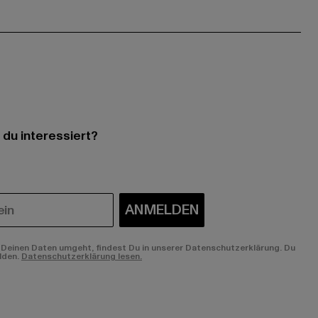
 du interessiert?
ANMELDEN
Deinen Daten umgeht, findest Du in unserer Datenschutzerklärung. Du
lden.
Datenschutzerklärung lesen.