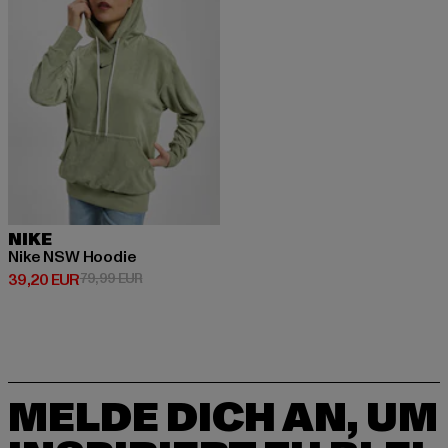
NIKE
Nike NSW Hoodie
Derzeitiger Preis: 39,20 EUR
Aktionspreis: 79,99 EUR
39,20 EUR
79,99 EUR
MELDE DICH AN, UM