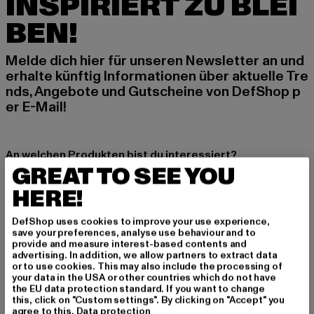
INSPIRIERT ZU BLEI
BEN!
Melde dich hier für unseren Newsletter an und
erhalte künftig Informationen über aktuelle Tre
nds, Angebote und Gutscheine von DefShop p
er E-Mail!
An welchen Produkten bist du interessiert?
GREAT TO SEE YOU
MÄNNER
HERE!
FRAUEN
DefShop uses cookies to improve your use experience,
save your preferences, analyse use behaviour and to
E-MAIL
provide and measure interest-based contents and
advertising. In addition, we allow partners to extract data
ANMELDEN
or to use cookies. This may also include the processing of
your data in the USA or other countries which do not have
the EU data protection standard. If you want to change
Informationen dazu, wie DefShop mit Deinen Daten umgeht, findest Du
this, click on "Custom settings". By clicking on "Accept" you
in unserer Datenschutzerklärung. Du kannst Dich jederzeit kostenfei
agree to this.
Data protection
abmelden.
Datenschutzerklärung lesen.