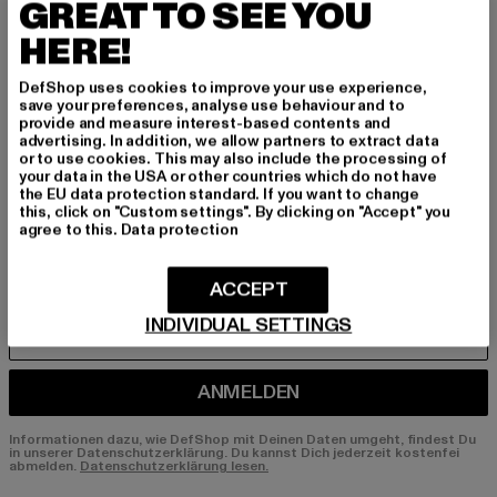
GREAT TO SEE YOU
BEN!
HERE!
Melde dich hier für unseren Newsletter an und
DefShop uses cookies to improve your use experience,
erhalte künftig Informationen über aktuelle Tre
save your preferences, analyse use behaviour and to
nds, Angebote und Gutscheine von DefShop p
provide and measure interest-based contents and
er E-Mail!
advertising. In addition, we allow partners to extract data
or to use cookies. This may also include the processing of
your data in the USA or other countries which do not have
the EU data protection standard. If you want to change
this, click on "Custom settings". By clicking on "Accept" you
An welchen Produkten bist du interessiert?
agree to this.
Data protection
MÄNNER
FRAUEN
ACCEPT
INDIVIDUAL SETTINGS
E-MAIL
ANMELDEN
Informationen dazu, wie DefShop mit Deinen Daten umgeht, findest Du
in unserer Datenschutzerklärung. Du kannst Dich jederzeit kostenfei
abmelden.
Datenschutzerklärung lesen.