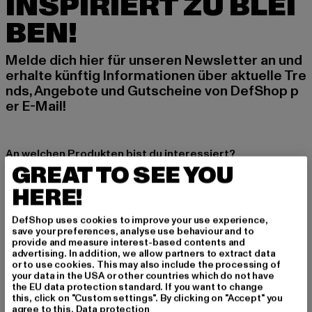
INSPIRIERT ZU BLEI
BEN!
Melde dich hier für unseren Newsletter an und
erhalte künftig Informationen über aktuelle Tre
nds, Angebote und Gutscheine von DefShop p
er E-Mail!
An welchen Produkten bist du interessiert?
GREAT TO SEE YOU
MÄNNER
HERE!
FRAUEN
DefShop uses cookies to improve your use experience,
save your preferences, analyse use behaviour and to
E-MAIL
provide and measure interest-based contents and
advertising. In addition, we allow partners to extract data
ANMELDEN
or to use cookies. This may also include the processing of
your data in the USA or other countries which do not have
the EU data protection standard. If you want to change
Informationen dazu, wie DefShop mit Deinen Daten umgeht, findest Du
this, click on "Custom settings". By clicking on "Accept" you
in unserer Datenschutzerklärung. Du kannst Dich jederzeit kostenfei
agree to this.
Data protection
abmelden.
Datenschutzerklärung lesen.