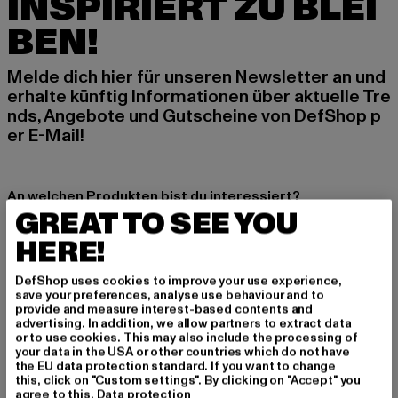
INSPIRIERT ZU BLEI
BEN!
Melde dich hier für unseren Newsletter an und
erhalte künftig Informationen über aktuelle Tre
nds, Angebote und Gutscheine von DefShop p
er E-Mail!
An welchen Produkten bist du interessiert?
GREAT TO SEE YOU
MÄNNER
HERE!
FRAUEN
DefShop uses cookies to improve your use experience,
save your preferences, analyse use behaviour and to
E-MAIL
provide and measure interest-based contents and
advertising. In addition, we allow partners to extract data
ANMELDEN
or to use cookies. This may also include the processing of
your data in the USA or other countries which do not have
the EU data protection standard. If you want to change
Informationen dazu, wie DefShop mit Deinen Daten umgeht, findest Du
this, click on "Custom settings". By clicking on "Accept" you
in unserer Datenschutzerklärung. Du kannst Dich jederzeit kostenfei
agree to this.
Data protection
abmelden.
Datenschutzerklärung lesen.