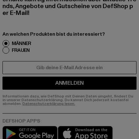
nds, Angebote und Gutscheine von DefShop p
er E-Mail!
An welchen Produkten bist du interessiert?
MÄNNER
FRAUEN
E-MAIL
ANMELDEN
Informationen dazu, wie DefShop mit Deinen Daten umgeht, findest Du
in unserer Datenschutzerklärung. Du kannst Dich jederzeit kostenfei
abmelden.
Datenschutzerklärung lesen.
Play market
App store