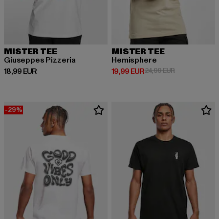
MISTER TEE
MISTER TEE
Giuseppes Pizzeria
Hemisphere
Derzeitiger Preis: 18,99 EUR
Derzeitiger Preis: 19,99 EUR
Aktionspreis: 
18,99 EUR
19,99 EUR
24,99 EUR
-29%