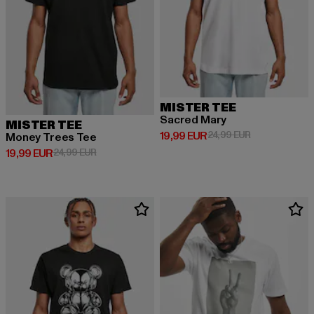
MISTER TEE
Sacred Mary
MISTER TEE
Derzeitiger Preis: 19,99 EUR
Aktionspreis: 
19,99 EUR
24,99 EUR
Money Trees Tee
Derzeitiger Preis: 19,99 EUR
Aktionspreis: 24,99 EUR
19,99 EUR
24,99 EUR