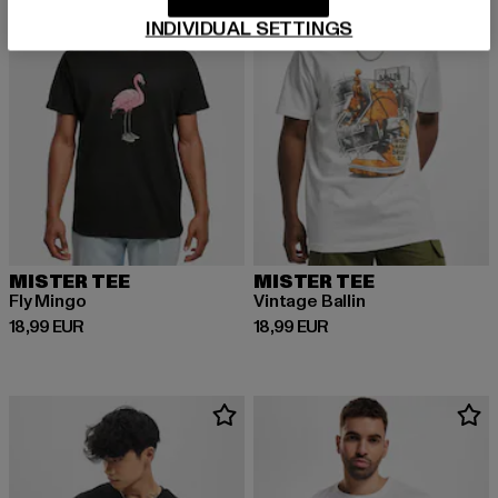
INDIVIDUAL SETTINGS
MISTER TEE
MISTER TEE
Fly Mingo
Vintage Ballin
Derzeitiger Preis: 18,99 EUR
Derzeitiger Preis: 18,99 EUR
18,99 EUR
18,99 EUR