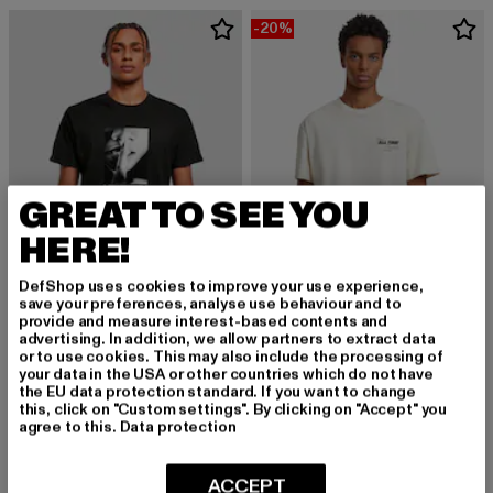
-20%
GREAT TO SEE YOU
HERE!
DefShop uses cookies to improve your use experience,
save your preferences, analyse use behaviour and to
provide and measure interest-based contents and
MISTER TEE
MISTER TEE
advertising. In addition, we allow partners to extract data
Better than Bullsh*t
Mister Tee All Time Favorite Oversize Tee
or to use cookies. This may also include the processing of
your data in the USA or other countries which do not have
Derzeitiger Preis: 18,99 EUR
Derzeitiger Preis: 19,99 EUR
Aktionspreis: 
18,99 EUR
19,99 EUR
24,99 EUR
the EU data protection standard. If you want to change
this, click on "Custom settings". By clicking on "Accept" you
agree to this.
Data protection
NEU
ACCEPT