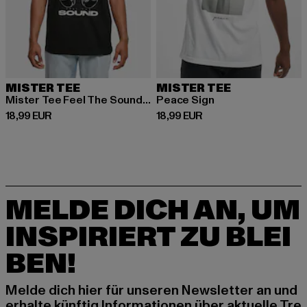
MISTER TEE
MISTER TEE
Mister Tee Feel The Sound Chrome Bear Tee
Peace Sign
Derzeitiger Preis: 18,99 EUR
Derzeitiger Preis: 18,99 EUR
18,99 EUR
18,99 EUR
MELDE DICH AN, UM
INSPIRIERT ZU BLEI
BEN!
Melde dich hier für unseren Newsletter an und
erhalte künftig Informationen über aktuelle Tre