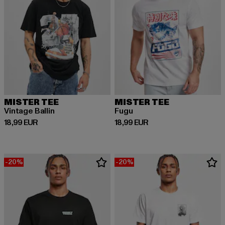
MISTER TEE
MISTER TEE
Vintage Ballin
Fugu
Derzeitiger Preis: 18,99 EUR
Derzeitiger Preis: 18,99 EUR
18,99 EUR
18,99 EUR
-20%
-20%