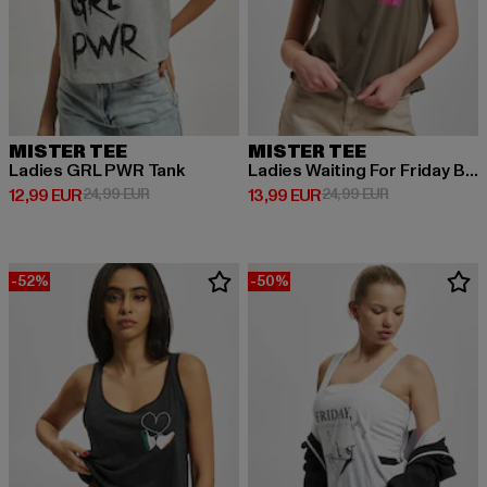
MISTER TEE
MISTER TEE
Ladies GRL PWR Tank
Ladies Waiting For Friday Box
Derzeitiger Preis: 12,99 EUR
Aktionspreis: 24,99 EUR
Derzeitiger Preis: 13,99 EUR
Aktionspreis: 
12,99 EUR
24,99 EUR
13,99 EUR
24,99 EUR
-52%
-50%