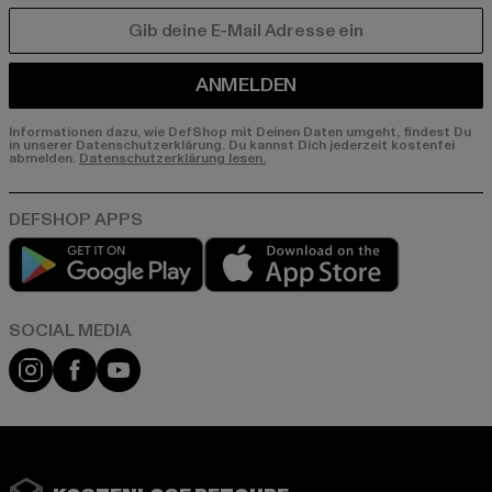
E-MAIL
ANMELDEN
Informationen dazu, wie DefShop mit Deinen Daten umgeht, findest Du
in unserer Datenschutzerklärung. Du kannst Dich jederzeit kostenfei
abmelden.
Datenschutzerklärung lesen.
Play market
App store
Instagram
Facebook
YouTube