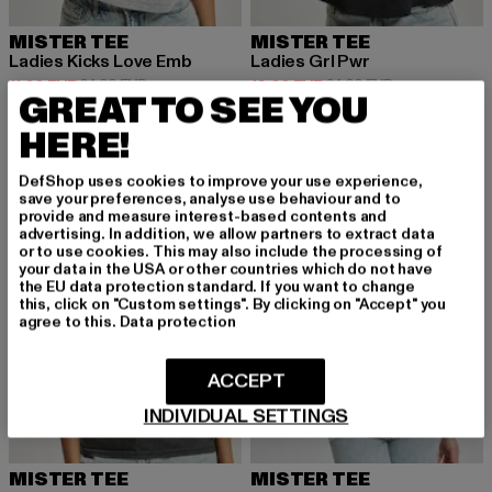
MISTER TEE
MISTER TEE
Ladies Kicks Love Emb
Ladies Grl Pwr
Derzeitiger Preis: 11,00 EUR
Aktionspreis: 24,99 EUR
Derzeitiger Preis: 12,00 EUR
Aktionspreis: 
11,00 EUR
24,99 EUR
12,00 EUR
24,99 EUR
GREAT TO SEE YOU
HERE!
-44%
-44%
DefShop uses cookies to improve your use experience,
save your preferences, analyse use behaviour and to
provide and measure interest-based contents and
advertising. In addition, we allow partners to extract data
or to use cookies. This may also include the processing of
your data in the USA or other countries which do not have
the EU data protection standard. If you want to change
this, click on "Custom settings". By clicking on "Accept" you
agree to this.
Data protection
ACCEPT
INDIVIDUAL SETTINGS
MISTER TEE
MISTER TEE