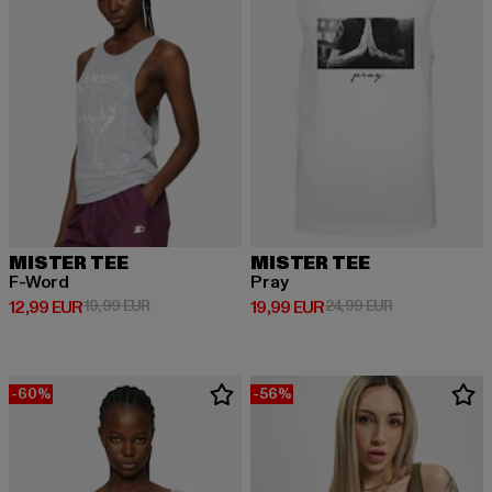
MISTER TEE
MISTER TEE
F-Word
Pray
Derzeitiger Preis: 12,99 EUR
Aktionspreis: 19,99 EUR
Derzeitiger Preis: 19,99 EUR
Aktionspreis: 
12,99 EUR
19,99 EUR
19,99 EUR
24,99 EUR
-60%
-56%