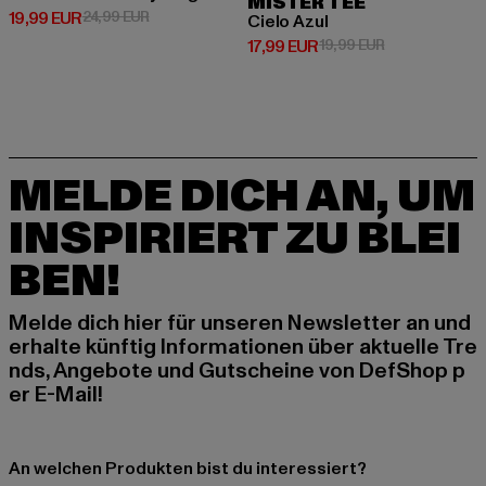
MISTER TEE
Derzeitiger Preis: 19,99 EUR
Aktionspreis: 24,99 EUR
19,99 EUR
24,99 EUR
Cielo Azul
Derzeitiger Preis: 17,99 EUR
Aktionspreis: 1
17,99 EUR
19,99 EUR
MELDE DICH AN, UM
INSPIRIERT ZU BLEI
BEN!
Melde dich hier für unseren Newsletter an und
erhalte künftig Informationen über aktuelle Tre
nds, Angebote und Gutscheine von DefShop p
er E-Mail!
An welchen Produkten bist du interessiert?