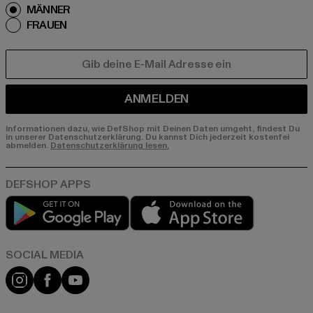
MÄNNER
FRAUEN
E-MAIL
ANMELDEN
Informationen dazu, wie DefShop mit Deinen Daten umgeht, findest Du
in unserer Datenschutzerklärung. Du kannst Dich jederzeit kostenfei
abmelden.
Datenschutzerklärung lesen.
Play market
App store
Instagram
Facebook
YouTube