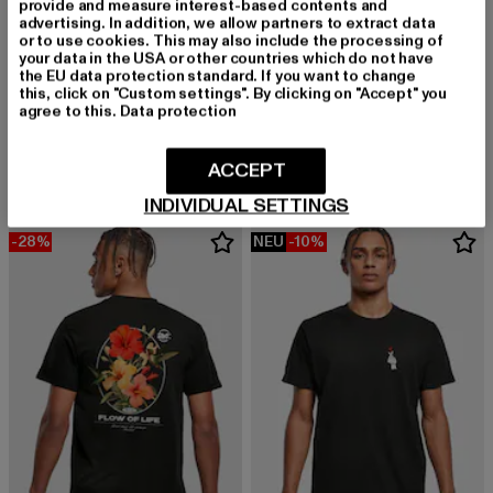
provide and measure interest-based contents and
advertising. In addition, we allow partners to extract data
or to use cookies. This may also include the processing of
your data in the USA or other countries which do not have
the EU data protection standard. If you want to change
MISTER TEE
this, click on "Custom settings". By clicking on "Accept" you
Peace Sign
MISTER TEE
agree to this.
Data protection
Derzeitiger Preis: 16,99 EUR
Aktionspreis: 19,99 EUR
16,99 EUR
19,99 EUR
Yummy Noodles Oversize Tee
Derzeitiger Preis: 18,99 EUR
Aktionspreis: 
18,99 EUR
24,99 EUR
ACCEPT
INDIVIDUAL SETTINGS
-28%
NEU
-10%