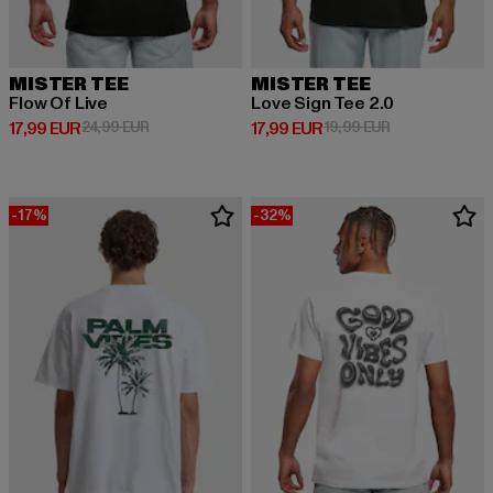
MISTER TEE
MISTER TEE
Flow Of Live
Love Sign Tee 2.0
Derzeitiger Preis: 17,99 EUR
Aktionspreis: 24,99 EUR
Derzeitiger Preis: 17,99 EUR
Aktionspreis: 1
17,99 EUR
24,99 EUR
17,99 EUR
19,99 EUR
-17%
-32%