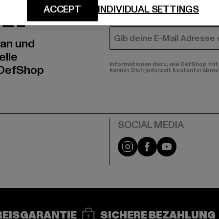
N!
MÄNNER
ACCEPT
INDIVIDUAL SETTINGS
FRAUEN
E-MAIL
 an und
elle
Informationen dazu, wie DefShop mit 
 DefShop
kannst Dich jederzeit kostenfei abme
e
Instagram
Facebook
YouTube
REISGARANTIE
SICHERE BEZAHLUNG