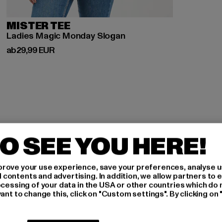
MISTER TEE
Ladies Magic Monday Slogan
Derzeitiger Preis: ab 29,99 EUR
ab
29,99 EUR
O SEE YOU HERE!
H AN,
rove your use experience, save your preferences, analyse u
ontents and advertising. In addition, we allow partners to e
IERT
ocessing of your data in the USA or other countries which do 
ant to change this, click on "Custom settings". By clicking on 
An welchen Produkten bist