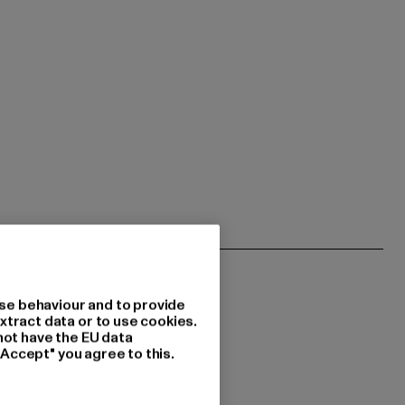
se behaviour and to provide
xtract data or to use cookies.
not have the EU data
"Accept" you agree to this.
 du interessiert?