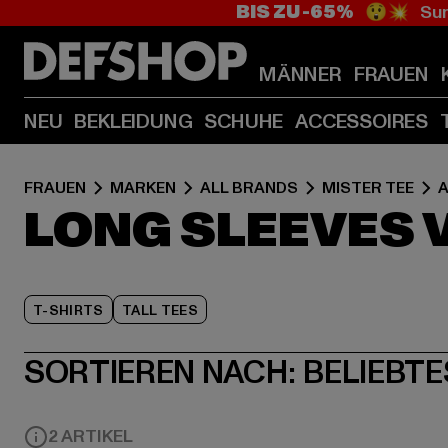
BIS ZU -65%
😲💥 Sum
MÄNNER
FRAUEN
NEU
BEKLEIDUNG
SCHUHE
ACCESSOIRES
FRAUEN
MARKEN
ALL BRANDS
MISTER TEE
LONG SLEEVES 
T-SHIRTS
TALL TEES
SORTIEREN NACH:
BELIEBTE
2 ARTIKEL