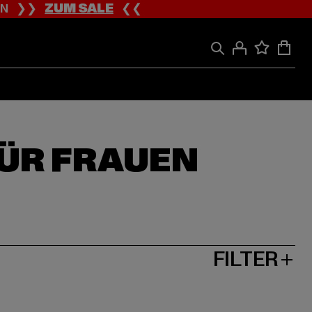
ION ❯❯
ZUM SALE
❮❮
FÜR FRAUEN
FILTER