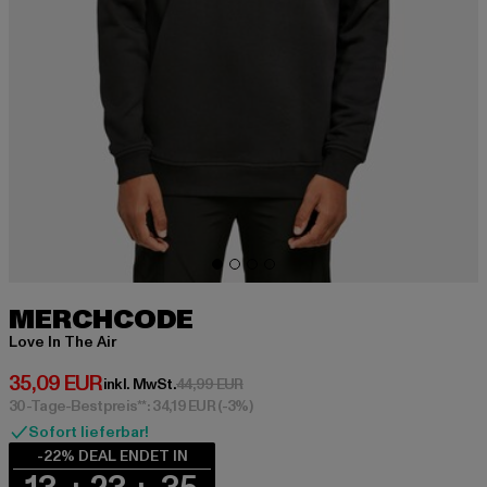
MERCHCODE
Love In The Air
Derzeitiger Preis: 35,09 EUR
35,09 EUR
Aktionspreis: 44,99 EUR
inkl. MwSt.
44,99 EUR
30-Tage-Bestpreis**: 34,19 EUR
(-3%)
Sofort lieferbar!
-22% DEAL ENDET IN