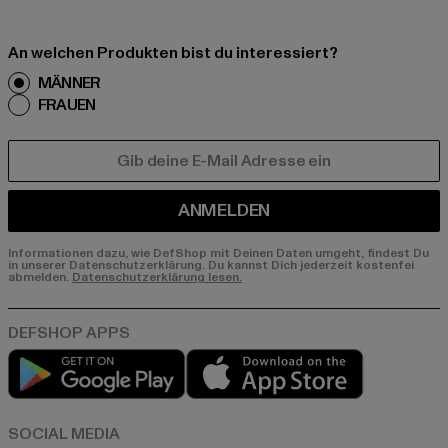
An welchen Produkten bist du interessiert?
MÄNNER
FRAUEN
E-MAIL
ANMELDEN
Informationen dazu, wie DefShop mit Deinen Daten umgeht, findest Du
in unserer Datenschutzerklärung. Du kannst Dich jederzeit kostenfei
abmelden.
Datenschutzerklärung lesen.
Play market
App store