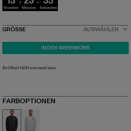
13
23
35
Stunden
Minuten
Sekunden
SIZE
GRÖSSE
AUSWÄHLEN
IN DEN WARENKORB
Artikel fällt normal aus
FARBOPTIONEN