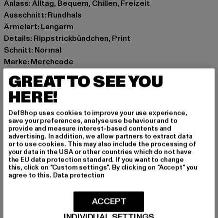
Anlass: Alltag, Bequem, Chillen, Freizeit
Ausschnitt: Rundhals
Ärmelart: Langarm
Details: Rippstrickbündchen, Print
Schnitt: Normal
Marke: Merchcode
Kat.: Sweaters
GREAT TO SEE YOU
Farbe: schwarz
HERE!
Hersteller Farbe: black
Materialzusammensetzung: 65% Baumwolle, 35%
DefShop uses cookies to improve your use experience,
Polyester
save your preferences, analyse use behaviour and to
provide and measure interest-based contents and
Art.Nr: MP5012685-00007
advertising. In addition, we allow partners to extract data
or to use cookies. This may also include the processing of
your data in the USA or other countries which do not have
Hersteller: TB International GmbH |
info@tbint.de
the EU data protection standard. If you want to change
Dr.-Robert-Murjahn-Straße 7 | 64372 Ober-Ramstadt |
this, click on "Custom settings". By clicking on "Accept" you
agree to this.
Data protection
DE
ACCEPT
GRÖSSE & PASSFORM
INDIVIDUAL SETTINGS