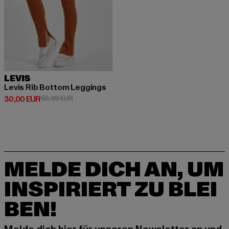
LEVIS
Levis Rib Bottom Leggings
Derzeitiger Preis: 30,00 EUR
Aktionspreis: 59,99 EUR
30,00 EUR
59,99 EUR
MELDE DICH AN, UM
INSPIRIERT ZU BLEI
BEN!