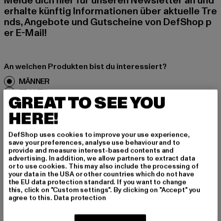
Melde dich hier für unseren Newsletter an und
erhalte künftig Informationen über aktuelle Tre
nds, Angebote und Gutscheine von DefShop p
er E-Mail!
An welchen Produkten bist du interessiert?
MÄNNER
FRAUEN
GREAT TO SEE YOU
HERE!
E-MAIL
DefShop uses cookies to improve your use experience,
save your preferences, analyse use behaviour and to
ANMELDEN
provide and measure interest-based contents and
advertising. In addition, we allow partners to extract data
Informationen dazu, wie DefShop mit Deinen Daten umgeht, findest Du
or to use cookies. This may also include the processing of
in unserer Datenschutzerklärung. Du kannst Dich jederzeit kostenfei
your data in the USA or other countries which do not have
abmelden.
Datenschutzerklärung lesen.
the EU data protection standard. If you want to change
this, click on "Custom settings". By clicking on "Accept" you
agree to this.
Data protection
Play market
App store