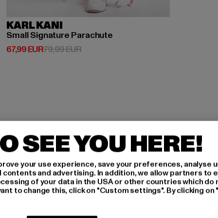
KARL KANI
Small Signature Parachute
Derzeitiger Preis: 67,99 EUR
Aktionspreis: 79,99 EUR
67,99 EUR
79,99 EUR
O SEE YOU HERE!
H AN,
rove your use experience, save your preferences, analyse u
ontents and advertising. In addition, we allow partners to e
IERT
ocessing of your data in the USA or other countries which do 
ant to change this, click on "Custom settings". By clicking on 
An welchen Produkten bist