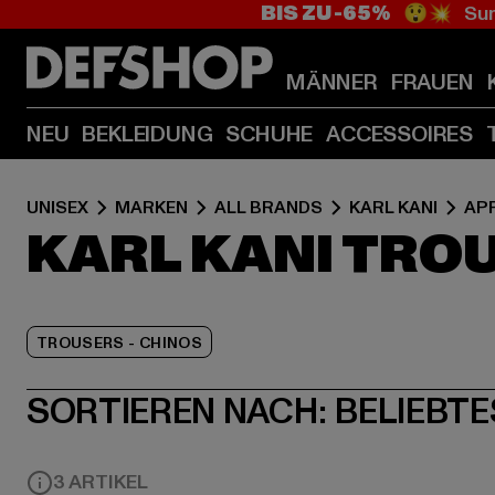
BIS ZU -65%
😲💥 Sum
MÄNNER
FRAUEN
NEU
BEKLEIDUNG
SCHUHE
ACCESSOIRES
UNISEX
MARKEN
ALL BRANDS
KARL KANI
AP
KARL KANI TROU
TROUSERS - CHINOS
SORTIEREN NACH:
BELIEBTE
3 ARTIKEL