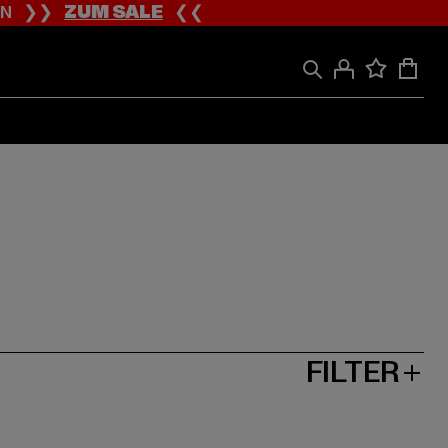
ION ❯❯
ZUM SALE
❮❮
FILTER