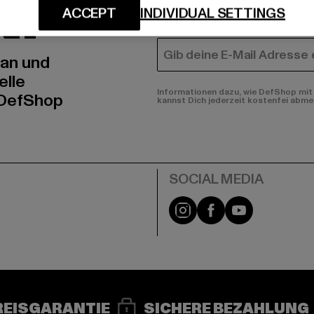
N!
MÄNNER
ACCEPT
INDIVIDUAL SETTINGS
FRAUEN
E-MAIL
 an und
elle
Informationen dazu, wie DefShop mit 
 DefShop
kannst Dich jederzeit kostenfei abme
e
Instagram
Facebook
YouTube
REISGARANTIE
SICHERE BEZAHLUNG