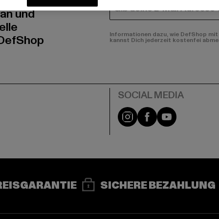
E-MAIL
 an und
elle
Informationen dazu, wie DefShop mit 
 DefShop
kannst Dich jederzeit kostenfei abme
e
Instagram
Facebook
YouTube
REISGARANTIE
SICHERE BEZAHLUNG