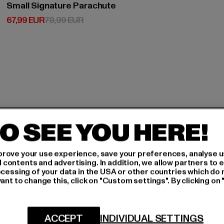
Small Signature Parachute
Derzeitiger Preis: 67,99 EUR
Aktionspreis: 79,99 EUR
67,99 EUR
79,99 EUR
H AN,
O SEE YOU HERE!
rove your use experience, save your preferences, analyse u
IERT
ontents and advertising. In addition, we allow partners to e
ocessing of your data in the USA or other countries which do 
An welchen Produkten bist
ant to change this, click on "Custom settings". By clicking on 
N!
MÄNNER
FRAUEN
ACCEPT
INDIVIDUAL SETTINGS