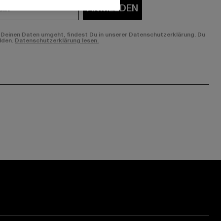
ANMELDEN
Deinen Daten umgeht, findest Du in unserer Datenschutzerklärung. Du
lden.
Datenschutzerklärung lesen.