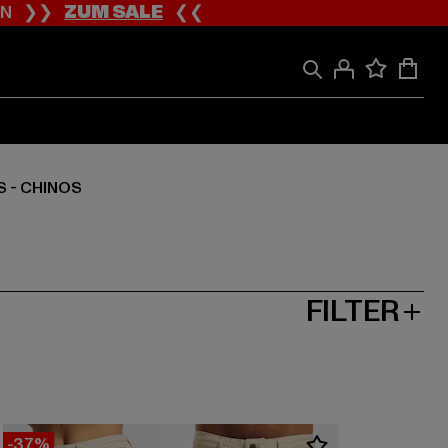
ION ❯❯
ZUM SALE
❮❮
 - CHINOS
FILTER
-37%