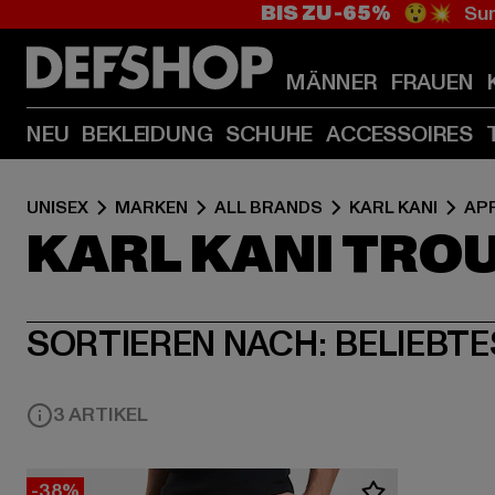
BIS ZU -65%
😲💥 Sum
MÄNNER
FRAUEN
NEU
BEKLEIDUNG
SCHUHE
ACCESSOIRES
UNISEX
MARKEN
ALL BRANDS
KARL KANI
AP
KARL KANI TROU
SORTIEREN NACH:
BELIEBTE
3 ARTIKEL
-38%